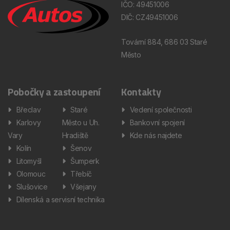
IČO: 49451006
DIČ: CZ49451006
Tovární 884, 686 03 Staré
Město
Pobočky a zastoupení
Kontakty
Břeclav
Staré
Vedení společnosti
Karlovy
Město u Uh.
Bankovní spojení
Vary
Hradiště
Kde nás najdete
Kolín
Šenov
Litomyšl
Šumperk
Olomouc
Třebíč
Slušovice
Všejany
Dílenská a servisní technika