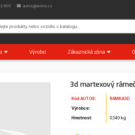
42 800
autos@autos.cz
ka
Výrobci
Zákaznická zóna
O
3d martexový rámeč
Kód AUTOS:
RAMKA3D
Výrobce:
Hmotnost:
0,140 kg