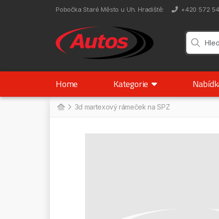
Pobočka Staré Město u Uh. Hradiště
:
+420 572 5
Home
Kategorie
Nabíd
3d martexový rámeček na SPZ