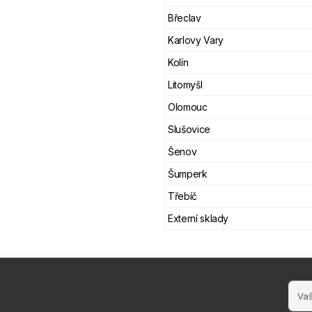
Břeclav
Karlovy Vary
Kolín
Litomyšl
Olomouc
Slušovice
Šenov
Šumperk
Třebíč
Externí sklady