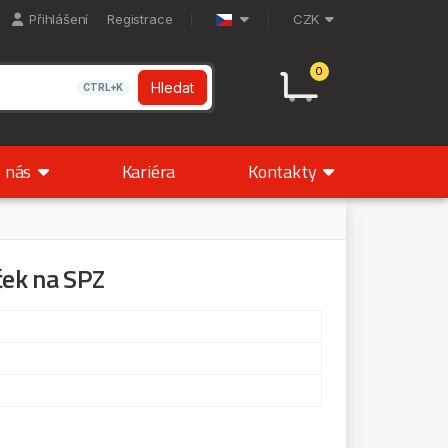
Přihlášení
Registrace
CZK
0
Hledat
CTRL+K
 nás
Kariéra
Kontakty
ek na SPZ