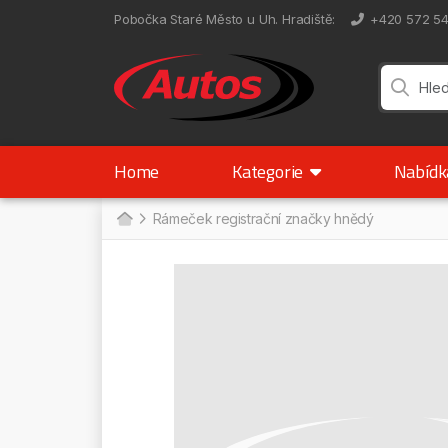
Pobočka Staré Město u Uh. Hradiště
:
+420 572 5
Home
Kategorie
Nabíd
Rámeček registrační značky hnědý