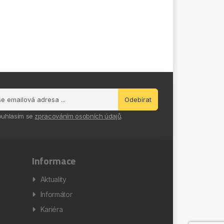
Odebírat
ouhlasím se
zpracováním osobních údajů
.
Informace
Aktuality
Informátor
Kariéra