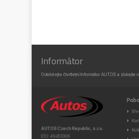
Informátor
Odebírejte čtvrtletní Informátor AUTOS a získejte 
Pobo
Bře
Kar
AUTOS Czech Republic, s.r.o.
Kol
IČO: 49451006