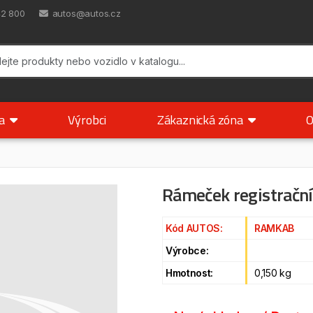
42 800
autos@autos.cz
ka
Výrobci
Zákaznická zóna
O
Rámeček registrační
Kód AUTOS:
RAMKAB
Výrobce:
Hmotnost:
0,150 kg