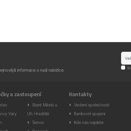
S
nejnovější informace o naší nabídce.
čky a zastoupení
Kontakty
clav
Staré Město u
Vedení společnosti
lovy Vary
Uh. Hradiště
Bankovní spojení
ín
Šenov
Kde nás najdete