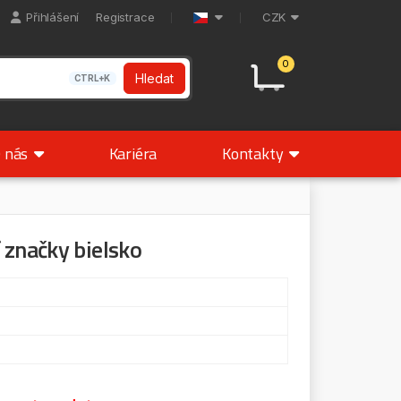
Přihlášení
Registrace
CZK
0
Hledat
CTRL+K
 nás
Kariéra
Kontakty
 značky bielsko