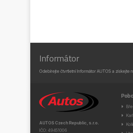
Informátor
Odebírejte čtvrtletní Informátor AUTOS a získejte 
Pobo
Bře
Kar
AUTOS Czech Republic, s.r.o.
Kol
IČO: 49451006