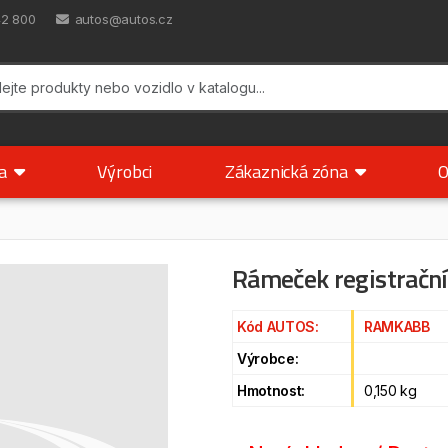
42 800
autos@autos.cz
ka
Výrobci
Zákaznická zóna
O
Rámeček registrační
Kód AUTOS:
RAMKABB
Výrobce:
Hmotnost:
0,150 kg