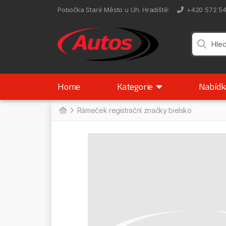
Pobočka Staré Město u Uh. Hradiště
:
+420 572 5
Home
Kategorie
Nabíd
Rámeček registrační značky bielsko