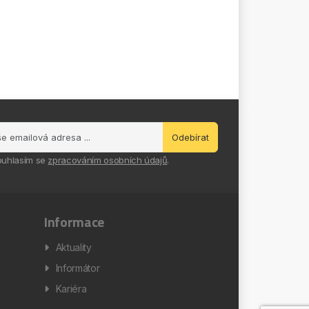
Odebírat
ouhlasím se
zpracováním osobních údajů
.
Informace
Aktuality
Informátor
Kariéra