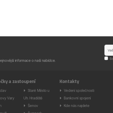
S
nejnovější informace o naší nabídce.
čky a zastoupení
Kontakty
clav
Staré Město u
Vedení společnosti
lovy Vary
Uh. Hradiště
Bankovní spojení
ín
Šenov
Kde nás najdete