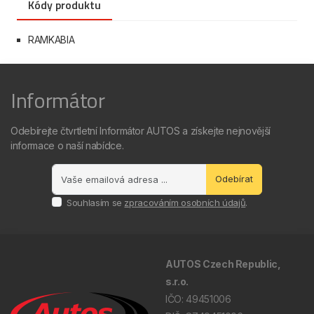
Kódy produktu
RAMKABIA
Informátor
Odebírejte čtvrtletní Informátor AUTOS a získejte nejnovější
informace o naší nabídce.
Odebírat
Souhlasím se
zpracováním osobních údajů
.
AUTOS Czech Republic,
s.r.o.
IČO: 49451006