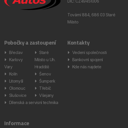
DIČ: CZ49451006
Tovární 884, 686 03 Staré
Město
Pobočky a zastoupení
Kontakty
Břeclav
Staré
Vedení společnosti
Karlovy
Město u Uh.
Bankovní spojení
Vary
Hradiště
Kde nás najdete
Kolín
Šenov
Litomyšl
Šumperk
Olomouc
Třebíč
Slušovice
Všejany
Dílenská a servisní technika
Informace