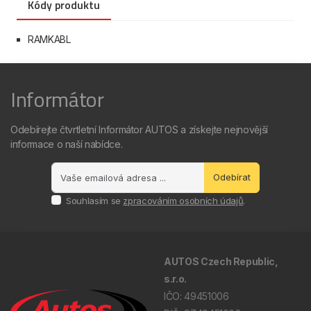
Kódy produktu
RAMKABL
Informátor
Odebírejte čtvrtletní Informátor AUTOS a získejte nejnovější
informace o naší nabídce.
Odebírat
Souhlasím se
zpracováním osobních údajů
.
AUTOS Czech Republic,
s.r.o.
IČO: 49451006