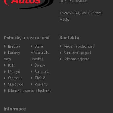
DIČ: CZ49451006
Tovární 884, 686 03 Staré
Město
Pobočky a zastoupení
Kontakty
Břeclav
Staré
Vedení společnosti
Karlovy
Město u Uh.
Bankovní spojení
Vary
Hradiště
Kde nás najdete
Kolín
Šenov
Litomyšl
Šumperk
Olomouc
Třebíč
Slušovice
Všejany
Dílenská a servisní technika
Informace