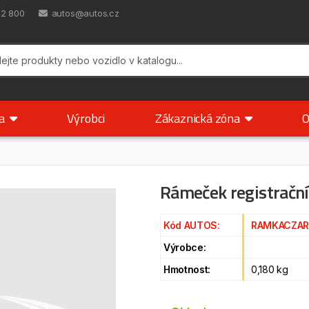
42 800
autos@autos.cz
ka
Výrobci
Zákaznická zóna
O
Rámeček registrační
Kód AUTOS:
RAMKACZA
Výrobce:
Hmotnost:
0,180 kg