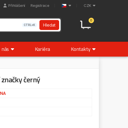
Přihlášení
Registrace
CZK
0
Hledat
CTRL+K
 nás
Kariéra
Kontakty
 značky černý
RNA