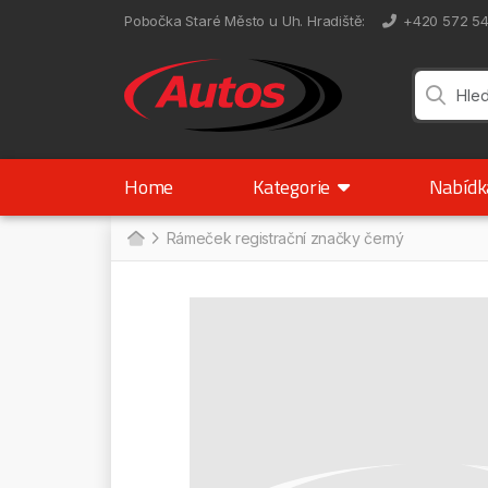
Pobočka Staré Město u Uh. Hradiště
:
+420 572 5
Home
Kategorie
Nabíd
Rámeček registrační značky černý