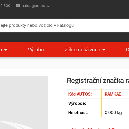
42 800
autos@autos.cz
ka
Výrobci
Zákaznická zóna
O
Registrační značka
Kód AUTOS:
RAMKAE
Výrobce:
Hmotnost:
0,000 kg