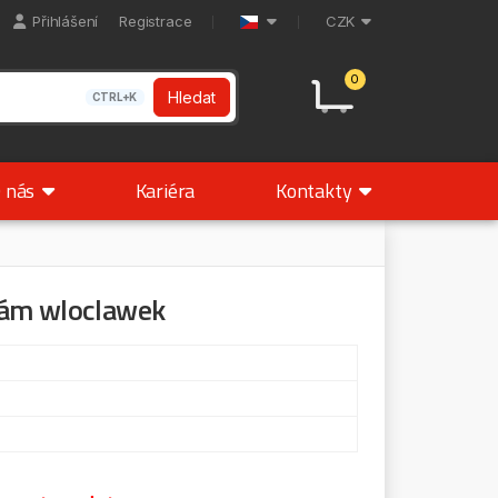
Přihlášení
Registrace
CZK
0
Hledat
CTRL+K
 nás
Kariéra
Kontakty
 rám wloclawek