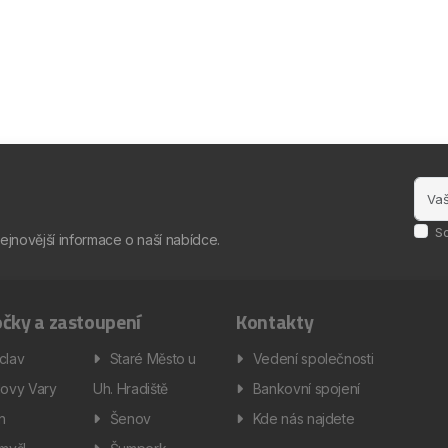
S
nejnovější informace o naší nabídce.
čky a zastoupení
Kontakty
clav
Staré Město u
Vedení společnosti
lovy Vary
Uh. Hradiště
Bankovní spojení
ín
Šenov
Kde nás najdete