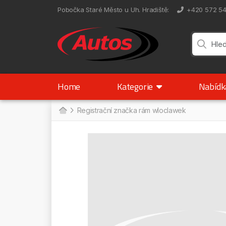
Pobočka Staré Město u Uh. Hradiště
:
+420 572 5
Home
Kategorie
Nabíd
Registrační značka rám wloclawek