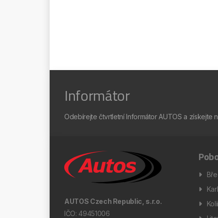
Informátor
Odebírejte čtvrtletní Informátor AUTOS a získejte 
Pobo
Bře
Kar
AUTOS Czech Republic, s.r.o.
Kol
IČO: 49451006