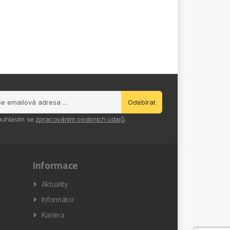
Odebírat
ouhlasím se
zpracováním osobních údajů
.
Informace
Aktuality
Informátor
Kariéra