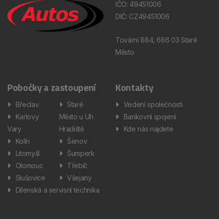
IČO: 49451006
DIČ: CZ49451006
Tovární 884, 686 03 Staré
Město
Pobočky a zastoupení
Kontakty
Břeclav
Staré
Vedení společnosti
Karlovy
Město u Uh.
Bankovní spojení
Vary
Hradiště
Kde nás najdete
Kolín
Šenov
Litomyšl
Šumperk
Olomouc
Třebíč
Slušovice
Všejany
Dílenská a servisní technika