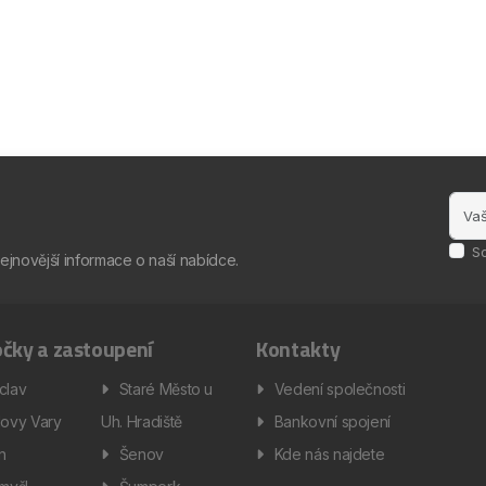
S
nejnovější informace o naší nabídce.
čky a zastoupení
Kontakty
clav
Staré Město u
Vedení společnosti
lovy Vary
Uh. Hradiště
Bankovní spojení
ín
Šenov
Kde nás najdete