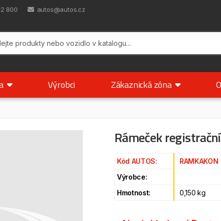
42 800
autos@autos.cz
ka
Výrobci
Zákaznická zóna
O
Rámeček registrační
Kód AUTOS:
RAMKAKON
Výrobce:
Hmotnost:
0,150 kg