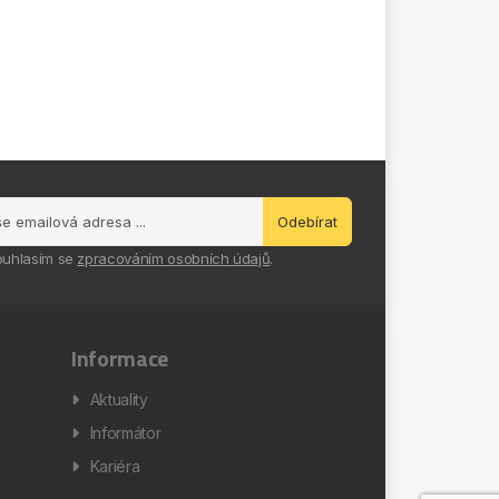
Odebírat
ouhlasím se
zpracováním osobních údajů
.
Informace
Aktuality
Informátor
Kariéra