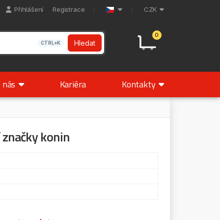
Přihlášení
Registrace
CZK
0
Hledat
CTRL+K
 nás
Kariéra
Kontakty
 značky konin