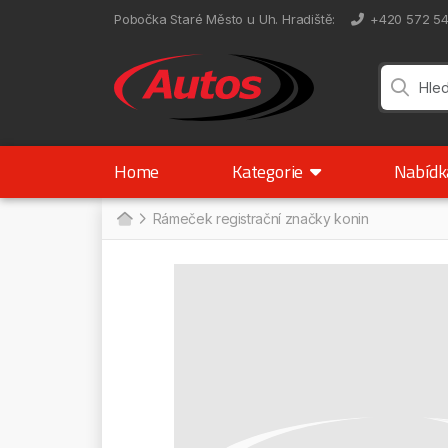
Pobočka Staré Město u Uh. Hradiště
:
+420 572 5
Home
Kategorie
Nabíd
Rámeček registrační značky konin