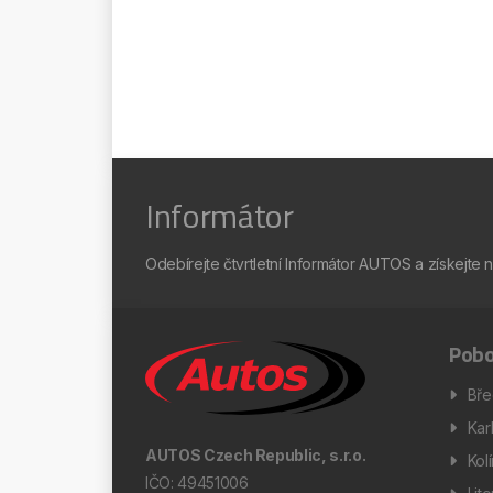
Informátor
Odebírejte čtvrtletní Informátor AUTOS a získejte 
Pobo
Bře
Kar
AUTOS Czech Republic, s.r.o.
Kol
IČO: 49451006