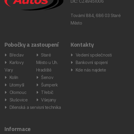
DIČ: CZ49451006
Tovární 884, 686 03 Staré
Město
Pobočky a zastoupení
Kontakty
Břeclav
Staré
Vedení společnosti
Karlovy
Město u Uh.
Bankovní spojení
Vary
Hradiště
Kde nás najdete
Kolín
Šenov
Litomyšl
Šumperk
Olomouc
Třebíč
Slušovice
Všejany
Dílenská a servisní technika
Informace