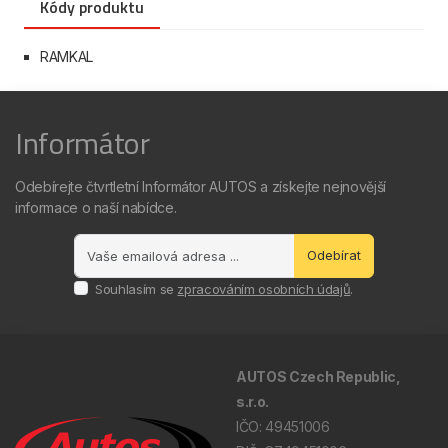
Kódy produktu
RAMKAL
Informátor
Odebírejte čtvrtletní Informátor AUTOS a získejte nejnovější
informace o naší nabídce.
Odebírat
Souhlasím se
zpracováním osobních údajů
.
AUTOS Czech Republic,
s.r.o.
IČO: 49451006