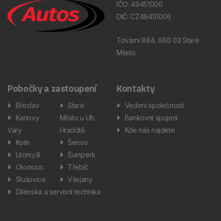
IČO: 49451006
DIČ: CZ49451006
Tovární 884, 686 03 Staré
Město
Pobočky a zastoupení
Kontakty
Břeclav
Staré
Vedení společnosti
Karlovy
Město u Uh.
Bankovní spojení
Vary
Hradiště
Kde nás najdete
Kolín
Šenov
Litomyšl
Šumperk
Olomouc
Třebíč
Slušovice
Všejany
Dílenská a servisní technika