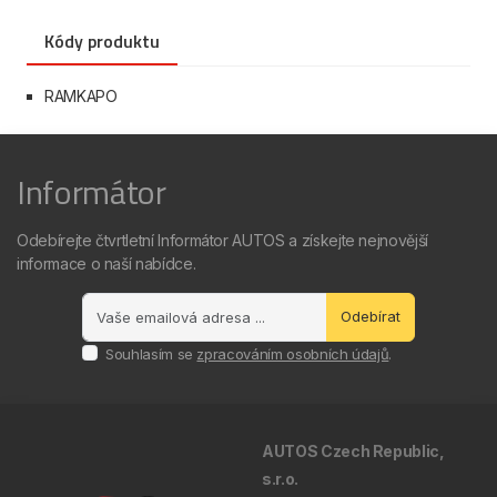
Kódy produktu
RAMKAPO
Informátor
Odebírejte čtvrtletní Informátor AUTOS a získejte nejnovější
informace o naší nabídce.
Odebírat
Souhlasím se
zpracováním osobních údajů
.
AUTOS Czech Republic,
s.r.o.