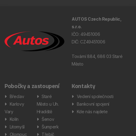
AUTOS Czech Republic,
s.r.o.
IČO: 49451006
DIČ: CZ49451006
Tovární 884, 686 03 Staré
Město
Pobočky a zastoupení
Kontakty
Břeclav
Staré
Vedení společnosti
Karlovy
Město u Uh.
Bankovní spojení
Vary
Hradiště
Kde nás najdete
Kolín
Šenov
Litomyšl
Šumperk
Olomouc
Třebíč