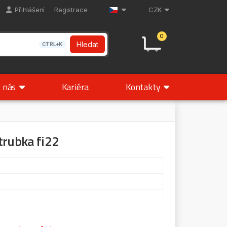
Přihlášení
Registrace
CZK
0
Hledat
CTRL+K
 nás
Kariéra
Kontakty
trubka fi22