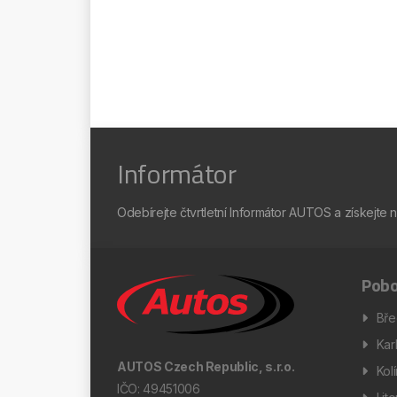
Informátor
Odebírejte čtvrtletní Informátor AUTOS a získejte 
Pobo
Bře
Kar
AUTOS Czech Republic, s.r.o.
Kol
IČO: 49451006