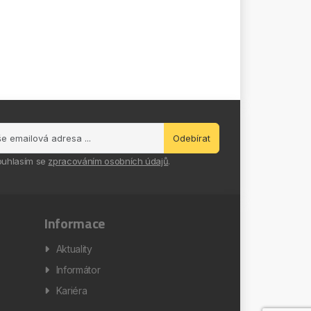
Odebírat
ouhlasím se
zpracováním osobních údajů
.
Informace
Aktuality
Informátor
Kariéra