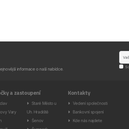
S
nejnovější informace o naší nabídce.
čky a zastoupení
Kontakty
clav
Staré Město u
Vedení společnosti
lovy Vary
Uh. Hradiště
Bankovní spojení
ín
Šenov
Kde nás najdete