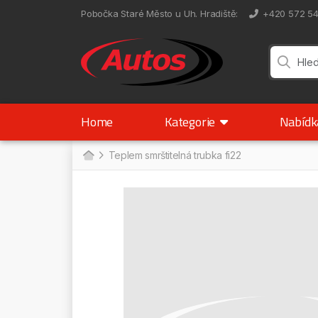
Pobočka Staré Město u Uh. Hradiště
:
+420 572 5
Home
Kategorie
Nabíd
Teplem smrštitelná trubka fi22