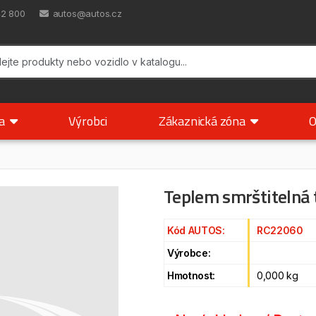
42 800
autos@autos.cz
ka
Výrobci
Zákaznická zóna
O
Teplem smrštitelná 
Kód AUTOS:
RC22060
Výrobce:
Hmotnost:
0,000 kg