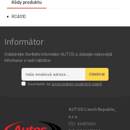
Kódy produktu
RC4010
Informátor
Odebírejte čtvrtletní Informátor AUTOS a získejte nejnovější
informace o naší nabídce.
Odebírat
Souhlasím se
zpracováním osobních údajů
.
AUTOS Czech Republic,
s.r.o.
IČO: 49451006