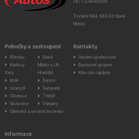
DIČ: CZ49451006
Tovární 884, 686 03 Staré
Město
Pobočky a zastoupení
Kontakty
Břeclav
Staré
Vedení společnosti
Karlovy
Město u Uh.
Bankovní spojení
Vary
Hradiště
Kde nás najdete
Kolín
Šenov
Litomyšl
Šumperk
Olomouc
Třebíč
Slušovice
Všejany
Dílenská a servisní technika
Informace