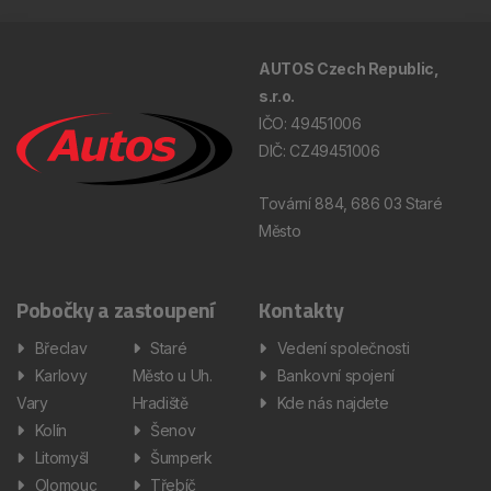
AUTOS Czech Republic,
s.r.o.
IČO: 49451006
DIČ: CZ49451006
Tovární 884, 686 03 Staré
Město
Pobočky a zastoupení
Kontakty
Břeclav
Staré
Vedení společnosti
Karlovy
Město u Uh.
Bankovní spojení
Vary
Hradiště
Kde nás najdete
Kolín
Šenov
Litomyšl
Šumperk
Olomouc
Třebíč