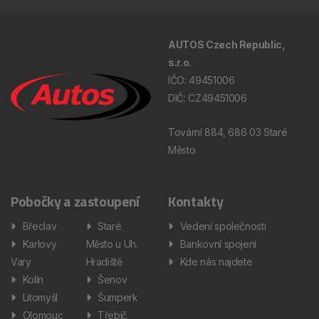
AUTOS Czech Republic,
s.r.o.
IČO: 49451006
DIČ: CZ49451006
Tovární 884, 686 03 Staré
Město
Pobočky a zastoupení
Kontakty
Břeclav
Staré
Vedení společnosti
Karlovy
Město u Uh.
Bankovní spojení
Vary
Hradiště
Kde nás najdete
Kolín
Šenov
Litomyšl
Šumperk
Olomouc
Třebíč