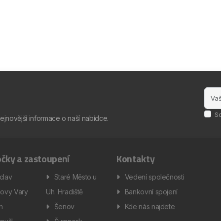
S
nejnovější informace o naší nabídce.
čky a zastoupení
Kontakty
clav
Staré Město u
Vedení společnosti
lovy Vary
Uh. Hradiště
Bankovní spojení
ín
Šenov
Kde nás najdete