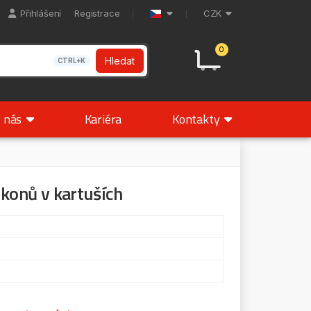
Přihlášení
Registrace
CZK
0
Hledat
CTRL+K
 nás
Kariéra
Kontakty
likonů v kartuších