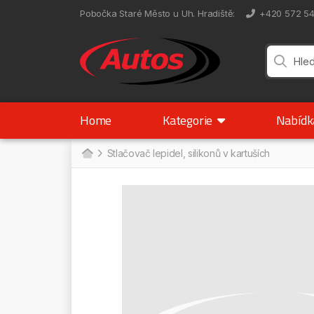
Pobočka Staré Město u Uh. Hradiště
:
+420 572 5
Home
Kategorie
Nabíd
Stlačovač lepidel, silikonů v kartuších