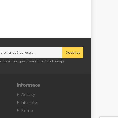
Odebírat
ouhlasím se
zpracováním osobních údajů
.
Informace
Aktuality
Informátor
Kariéra