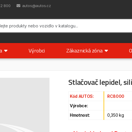
42 800
autos@autos.cz
ka
Výrobci
Zákaznická zóna
O
Stlačovač lepidel, si
Kód AUTOS:
RC8000
Výrobce:
Hmotnost:
0,350 kg