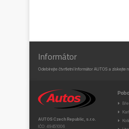
Informátor
Odebírejte čtvrtletní Informátor AUTOS a získejte 
Pobo
Bře
Kar
AUTOS Czech Republic, s.r.o.
Kol
IČO: 49451006