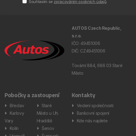
Souhlasím se
zpracováním osobních údajů
.
AUTOS Czech Republic,
s.r.o.
IČO: 49451006
DIČ: CZ49451006
Tovární 884, 686 03 Staré
Město
Pobočky a zastoupení
Kontakty
Břeclav
Staré
Vedení společnosti
Karlovy
Město u Uh.
Bankovní spojení
Vary
Hradiště
Kde nás najdete
Kolín
Šenov
Litomyšl
Šumperk