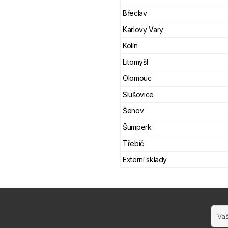
Břeclav
Karlovy Vary
Kolín
Litomyšl
Olomouc
Slušovice
Šenov
Šumperk
Třebíč
Externí sklady