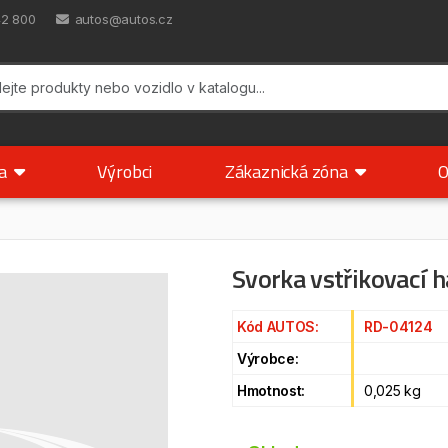
42 800
autos@autos.cz
ka
Výrobci
Zákaznická zóna
O
Svorka vstřikovací h
Kód AUTOS:
RD-04124
Výrobce:
Hmotnost:
0,025 kg