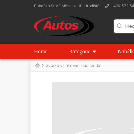
Pobočka Staré Město u Uh. Hradiště
:
+420 572 5
Home
Kategorie
Nabíd
Svorka vstřikovací hadice daf