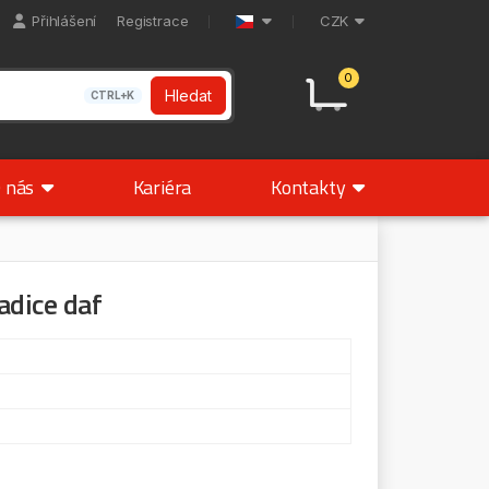
Přihlášení
Registrace
CZK
0
Hledat
CTRL+K
 nás
Kariéra
Kontakty
adice daf