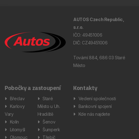
AUTOS Czech Republic,
s.r.o.
IČO: 49451006
DIČ: CZ49451006
Tovární 884, 686 03 Staré
Město
Pobočky a zastoupení
Kontakty
Břeclav
Staré
Vedení společnosti
Karlovy
Město u Uh.
Bankovní spojení
Vary
Hradiště
Kde nás najdete
Kolín
Šenov
Litomyšl
Šumperk
Olomouc
Třebíč