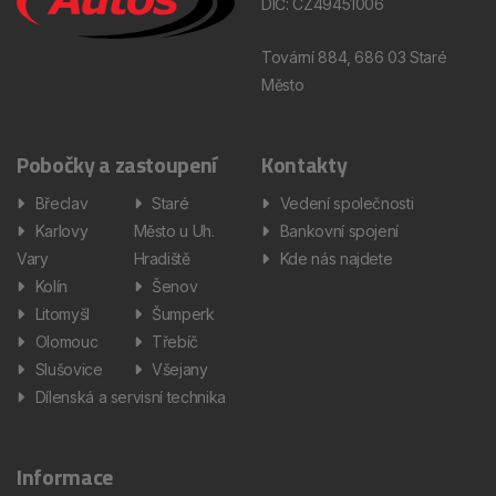
DIČ: CZ49451006
Tovární 884, 686 03 Staré
Město
Pobočky a zastoupení
Kontakty
Břeclav
Staré
Vedení společnosti
Karlovy
Město u Uh.
Bankovní spojení
Vary
Hradiště
Kde nás najdete
Kolín
Šenov
Litomyšl
Šumperk
Olomouc
Třebíč
Slušovice
Všejany
Dílenská a servisní technika
Informace