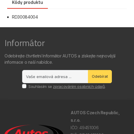
Kódy produktu
RD30084004
Informátor
Odebírejte čtvrtletní Informátor AUTOS a získejte nejnovější
informace o naší nabídce.
Odebírat
Souhlasím se
zpracováním osobních údajů
.
AUTOS Czech Republic,
s.r.o.
IČO: 49451006