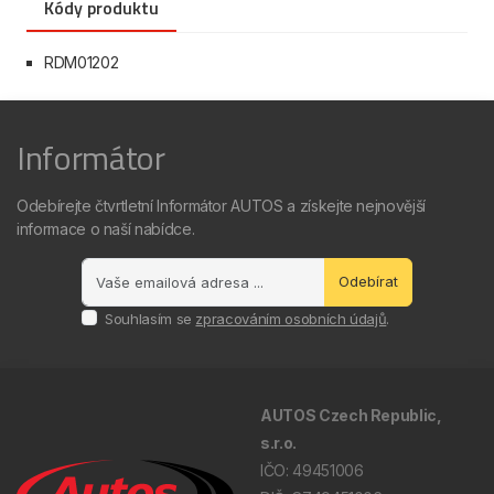
Kódy produktu
RDM01202
Informátor
Odebírejte čtvrtletní Informátor AUTOS a získejte nejnovější
informace o naší nabídce.
Odebírat
Souhlasím se
zpracováním osobních údajů
.
AUTOS Czech Republic,
s.r.o.
IČO: 49451006