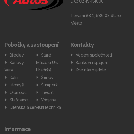
DIČ: CZ49451006
Tovární 884, 686 03 Staré
Město
Pobočky a zastoupení
Kontakty
Břeclav
Staré
Vedení společnosti
Karlovy
Město u Uh.
Bankovní spojení
Vary
Hradiště
Kde nás najdete
Kolín
Šenov
Litomyšl
Šumperk
Olomouc
Třebíč
Slušovice
Všejany
Dílenská a servisní technika
Informace