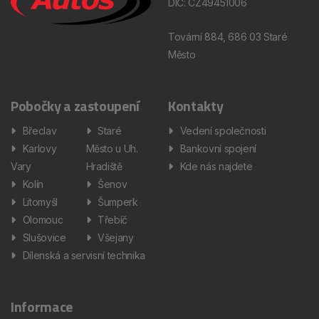
DIČ: CZ49451006
Tovární 884, 686 03 Staré
Město
Pobočky a zastoupení
Kontakty
Břeclav
Staré
Vedení společnosti
Karlovy
Město u Uh.
Bankovní spojení
Vary
Hradiště
Kde nás najdete
Kolín
Šenov
Litomyšl
Šumperk
Olomouc
Třebíč
Slušovice
Všejany
Dílenská a servisní technika
Informace