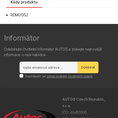
Kódy produktu
RDM01352
Informátor
Odebírejte čtvrtletní Informátor AUTOS a získejte nejnovější
informace o naší nabídce.
Odebírat
Souhlasím se
zpracováním osobních údajů
.
AUTOS Czech Republic,
s.r.o.
IČO: 49451006