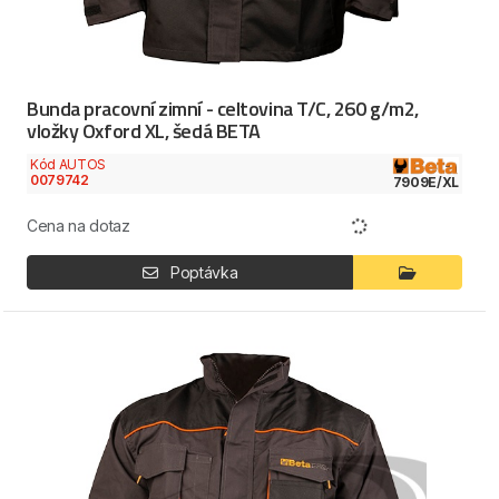
Bunda pracovní zimní - celtovina T/C, 260 g/m2,
vložky Oxford XL, šedá BETA
Kód AUTOS
0079742
7909E/XL
Cena na dotaz
Poptávka