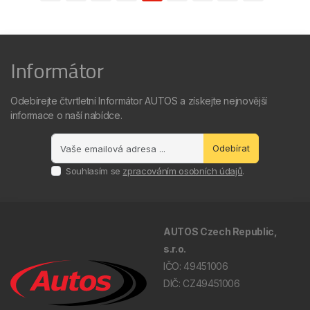
Informátor
Odebírejte čtvrtletní Informátor AUTOS a získejte nejnovější
informace o naší nabídce.
Odebírat
Souhlasím se
zpracováním osobních údajů
.
AUTOS Czech Republic,
s.r.o.
IČO: 49451006
DIČ: CZ49451006