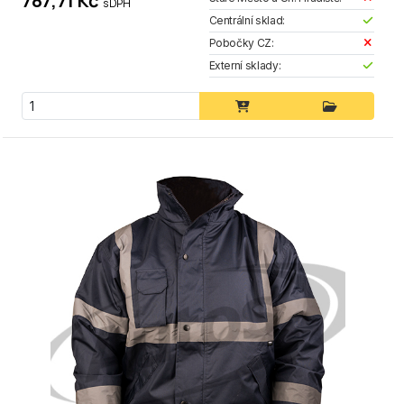
787,71 Kč
s DPH
Centrální sklad:
Pobočky CZ:
Externí sklady: