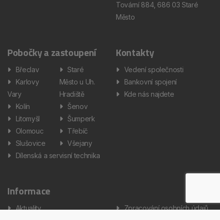
Tovární 884, 686 03 Staré
Město
Pobočky a zastoupení
Kontakty
Břeclav
Staré
Vedení společnosti
Karlovy
Město u Uh.
Bankovní spojení
Vary
Hradiště
Kde nás najdete
Kolín
Šenov
Litomyšl
Šumperk
Olomouc
Třebíč
Slušovice
Všejany
Dílenská a servisní technika
Informace
Aktuality
Zpracování osobních údajů