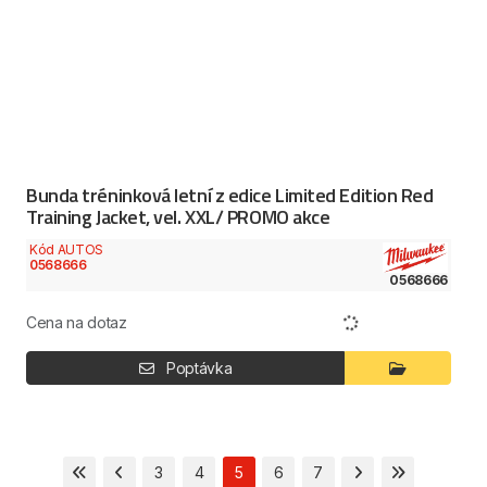
Bunda tréninková letní z edice Limited Edition Red
Training Jacket, vel. XXL/ PROMO akce
Kód AUTOS
0568666
0568666
Cena na dotaz
Poptávka
3
4
5
6
7