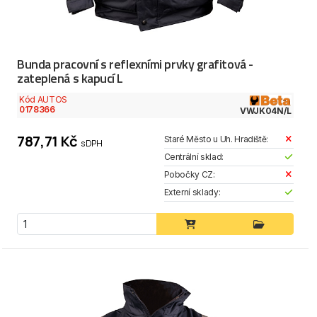
Bunda pracovní s reflexními prvky grafitová -
zateplená s kapucí L
Kód AUTOS
0178366
VWJK04N/L
787,71 Kč
Staré Město u Uh. Hradiště:
s DPH
Centrální sklad:
Pobočky CZ:
Externí sklady: