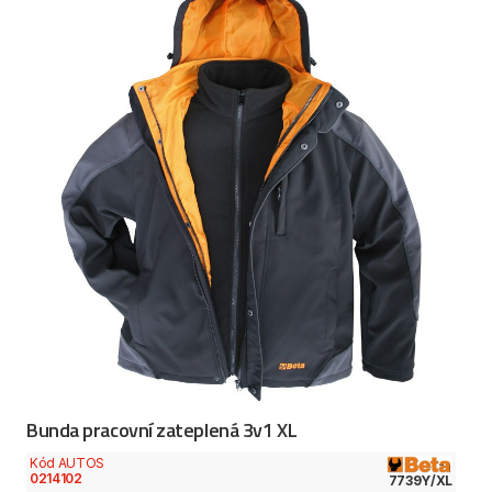
Bunda pracovní zateplená 3v1 XL
Kód AUTOS
0214102
7739Y/XL