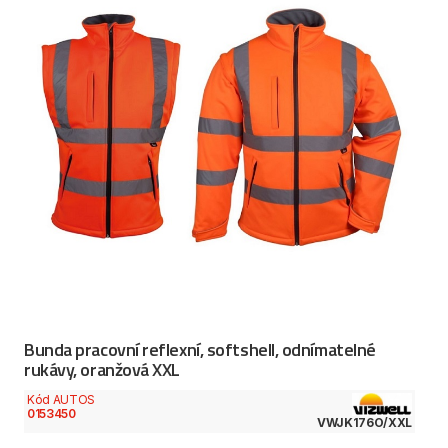
Bunda pracovní reflexní, softshell, odnímatelné
rukávy, oranžová XXL
Kód AUTOS
0153450
VWJK176O/XXL