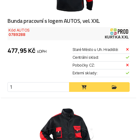
Bunda pracovní s logem AUTOS, vel. XXL
Kód AUTOS
0789288
KURTKA XXL
477,95 Kč
Staré Město u Uh. Hradiště:
s DPH
Centrální sklad:
Pobočky CZ:
Externí sklady: