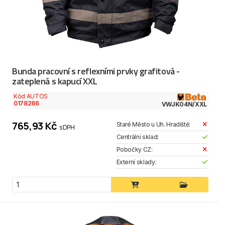
Bunda pracovní s reflexními prvky grafitová -
zateplená s kapucí XXL
Kód AUTOS
0178286
VWJK04N/XXL
765,93 Kč
Staré Město u Uh. Hradiště:
s DPH
Centrální sklad:
Pobočky CZ:
Externí sklady: