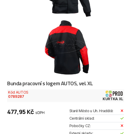
Bunda pracovní s logem AUTOS, vel. XL
Kód AUTOS
0789287
KURTKA XL
477,95 Kč
Staré Město u Uh. Hradiště:
s DPH
Centrální sklad:
Pobočky CZ:
Externí sklady: