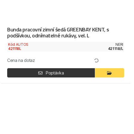
Bunda pracovní zimní šedá GREENBAY KENT, s
podšívkou, odnímatelné rukávy, vel. L
Kód AUTOS
NERI
421118L
421118/L
Cena na dotaz
Poptávka