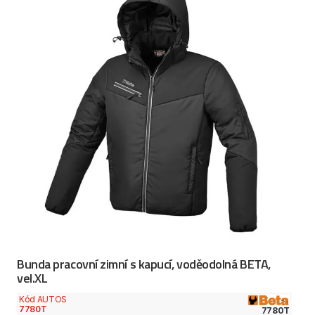
Bunda pracovní zimní s kapucí, voděodolná BETA,
vel.XL
Kód AUTOS
7780T
7780T