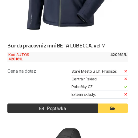
Bunda pracovní zimní BETA LUBECCA, vel.M
Kód AUTOS
420161/L
420161L
Cena na dotaz
Staré Město u Uh. Hradiště:
Centrální sklad:
Pobočky CZ:
Externí sklady:
Poptávka