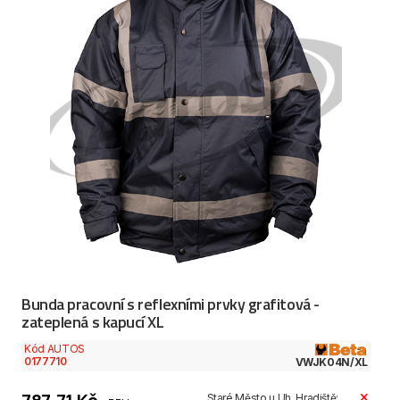
Bunda pracovní s reflexními prvky grafitová -
zateplená s kapucí XL
Kód AUTOS
0177710
VWJK04N/XL
Staré Město u Uh. Hradiště: