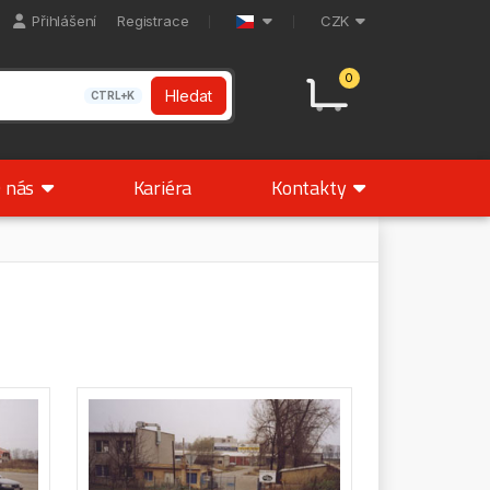
Přihlášení
Registrace
CZK
0
Hledat
CTRL+K
 nás
Kariéra
Kontakty