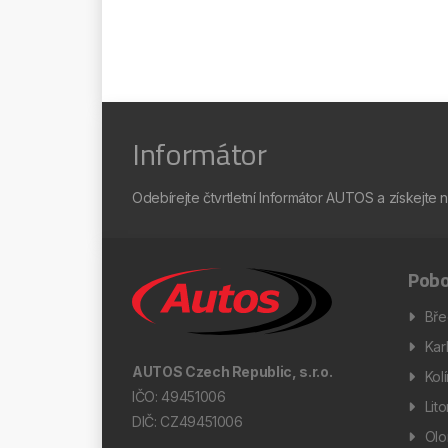
Informátor
Odebírejte čtvrtletní Informátor AUTOS a získejte 
Pobo
Bře
Kar
AUTOS Czech Republic, s.r.o.
Kol
IČO: 49451006
Lit
DIČ: CZ49451006
Ol