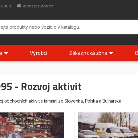
42 800
autos@autos.cz
ka
Výrobci
Zákaznická zóna
O
95 - Rozvoj aktivit
j obchodních aktivit s firmami ze Slovenka, Polska a Bulharska.