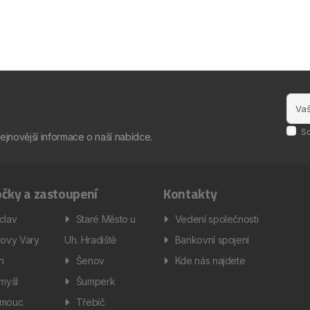
S
nejnovější informace o naší nabídce.
čky a zastoupení
Kontakty
clav
Staré Město u
Vedení společnosti
lovy Vary
Uh. Hradiště
Bankovní spojení
ín
Šenov
Kde nás najdete
omyšl
Šumperk
omouc
Třebíč