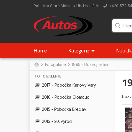
Pobočka Staré Město u Uh. Hradiště
:
+420 572 5
Home
Kategorie
Nabíd
Fotogalerie
1995 - Rozvoj aktivit
FOTOGALERIE
19
2017 - Pobočka Karlovy Vary
Rozvo
2016 - Pobočka Olomouc
2015 - Pobočka Břeclav
2013 - 20. výročí