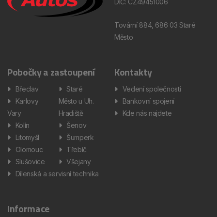
DIČ: CZ49451006
Tovární 884, 686 03 Staré
Město
Pobočky a zastoupení
Kontakty
Břeclav
Staré
Vedení společnosti
Karlovy
Město u Uh.
Bankovní spojení
Vary
Hradiště
Kde nás najdete
Kolín
Šenov
Litomyšl
Šumperk
Olomouc
Třebíč
Slušovice
Všejany
Dílenská a servisní technika
Informace