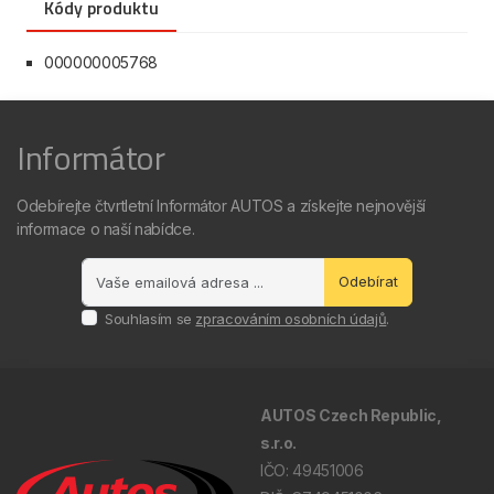
Kódy produktu
000000005768
Informátor
Odebírejte čtvrtletní Informátor AUTOS a získejte nejnovější
informace o naší nabídce.
Odebírat
Souhlasím se
zpracováním osobních údajů
.
AUTOS Czech Republic,
s.r.o.
IČO: 49451006