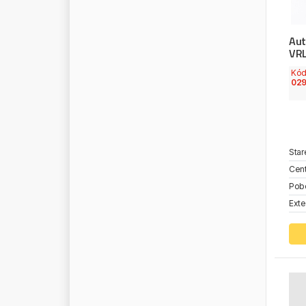
N
O
K
I
A
N
N
O
R
G
R
E
N
Aut
N
O
R
M
F
E
S
T
VR
N
O
R
T
E
C
Kó
02
N
R
F
N
S
K
N
U
R
A
L
O
E
G
E
R
M
A
N
Y
Star
O
E
I
N
D
U
S
T
R
Y
Cent
O
E
V
W
Pob
O
E
M
Exte
O
M
E
G
A
O
M
V
O
N
R
O
N
Y
X
O
P
T
I
B
E
L
T