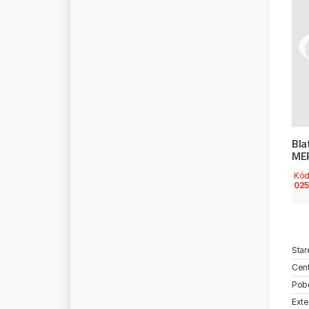
O
R
A
F
O
L
O
R
G
A
N
I
K
A
O
R
I
U
M
O
R
L
A
N
D
I
O
R
L
E
N
O
R
L
E
N
O
I
L
O
S
R
A
M
Bla
O
T
P
O
T
O
M
O
T
I
V
E
MER
O
Z
K
A
Kó
P
A
C
O
L
02
P
A
G
I
D
P
A
N
A
V
P
A
R
A
M
O
Star
P
A
Y
E
N
Cent
P
E
R
F
E
C
T
E
Q
U
I
P
M
E
N
T
Pob
P
E
R
M
A
T
E
X
Exte