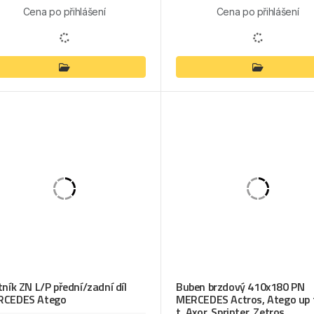
Cena po přihlášení
Cena po přihlášení
tník ZN L/P přední/zadní díl
Buben brzdový 410x180 PN
RCEDES Atego
MERCEDES Actros, Atego up 
t, Axor, Sprinter, Zetros