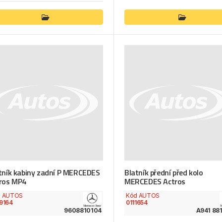
tník kabiny zadní P MERCEDES
Blatník přední před kolo
ros MP4
MERCEDES Actros
d AUTOS
Kód AUTOS
9164
0111654
9608810104
A941 88