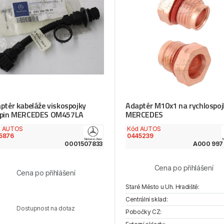
ptér kabeláže viskospojky
Adaptér M10x1 na rychlospoj
6pin MERCEDES OM457LA
MERCEDES
d AUTOS
Kód AUTOS
5876
0445239
0001507833
A000 997 
Cena po přihlášení
Cena po přihlášení
Staré Město u Uh. Hradiště:
Centrální sklad:
Dostupnost na dotaz
Pobočky CZ: