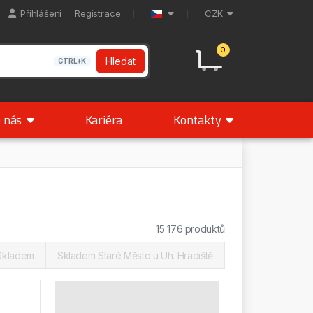
Přihlášení
Registrace
CZK
0
Hledat
CTRL+K
 nás
Kariéra
Kontakty
15 176 produktů
Skladem
Skladem Staré Město u Uh. Hradiště