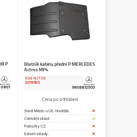
díl P
Blatník kabiny přední P MERCEDES
Actros MP4
Kód AUTOS
0219163
 0801
9608812503
Cena po přihlášení
Staré Město u Uh. Hradiště:
Centrální sklad:
Pobočky CZ:
Externí sklady: