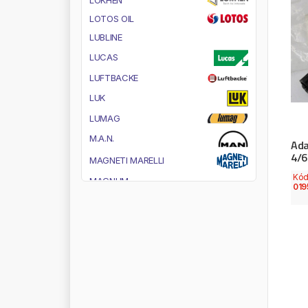
L
O
T
O
S
O
I
L
L
U
B
L
I
N
E
L
U
C
A
S
L
U
F
T
B
A
C
K
E
L
U
K
L
U
M
A
G
M
.
A
.
N
.
Ada
4/
M
A
G
N
E
T
I
M
A
R
E
L
L
I
Kó
M
A
G
N
U
M
019
M
A
H
L
E
M
A
J
O
R
S
E
L
L
M
A
N
N
M
A
N
N
F
I
L
T
E
R
M
A
N
N
O
L
M
A
R
I
A
C
A
V
A
L
L
O