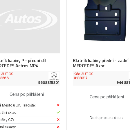
tník kabiny P - přední díl
Blatník kabiny přední - zadní 
CEDES Actros MP4
MERCEDES Axor
d AUTOS
Kód AUTOS
53566
0138317
9608815801
944 881
Cena po přihlášení
Cena po přihlášení
é Město u Uh. Hradiště:
rální sklad:
Dostupnost na dotaz
očky CZ:
rní sklady: