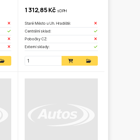
1 312,85 Kč
s DPH
Staré Město u Uh. Hradiště:
Centrální sklad:
Pobočky CZ:
Externí sklady: