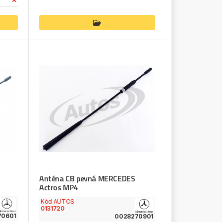
Anténa CB pevná MERCEDES
Actros MP4
Kód AUTOS
0131720
70601
0028270901