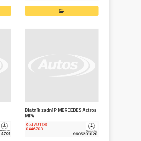
Blatník zadní P MERCEDES Actros
MP4
Kód AUTOS
0446703
1 4701
9605201020