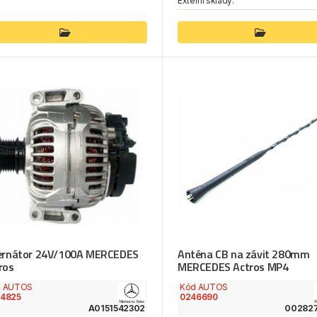
Externí sklady:
ernátor 24V/100A MERCEDES
Anténa CB na závit 280mm
ros
MERCEDES Actros MP4
d AUTOS
Kód AUTOS
54825
0246690
A0151542302
00282