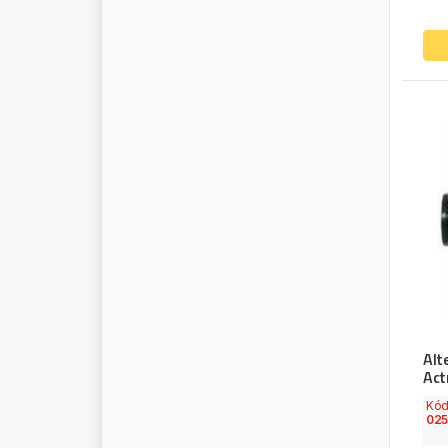
M
A
R
S
T
R
M
A
S
T
E
R
P
O
W
E
R
M
A
T
A
D
O
R
M
A
V
E
L
M
A
Y
S
A
N
M
A
N
D
O
M
E
C
D
I
E
S
E
L
M
E
E
S
M
E
K
R
A
M
E
L
L
E
M
E
R
A
M
E
R
C
E
D
E
S
M
E
R
I
T
O
R
Alt
M
E
T
E
L
L
I
Act
M
I
C
H
E
L
I
N
Kó
02
M
I
L
W
A
U
K
E
E