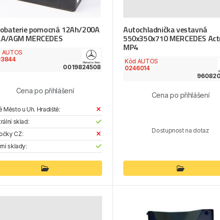
obaterie pomocná 12Ah/200A
Autochladnička vestavná
LA/AGM MERCEDES
550x350x710 MERCEDES Act
MP4
d AUTOS
93844
Kód AUTOS
0019824508
0246014
96082
Cena po přihlášení
Cena po přihlášení
é Město u Uh. Hradiště:
rální sklad:
Dostupnost na dotaz
očky CZ:
rní sklady: