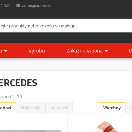
42 800
autos@autos.cz
ka
Výrobci
Zákaznická zóna
O
ERCEDES
zeno 1 - 20
chozí
Nejlevnější
Nejdražší
Všechny