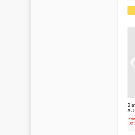
P
E
T
E
R
S
P
E
W
A
G
P
H
A
R
O
S
P
H
I
L
L
I
P
S
P
H
O
E
N
I
X
P
I
E
R
B
U
R
G
P
I
L
K
I
N
G
T
O
N
P
I
R
E
L
L
I
P
I
U
S
I
P
L
A
S
T
E
X
P
L
A
S
T
I
M
A
T
P
L
A
T
I
N
U
M
Bla
P
L
E
S
S
Act
P
L
U
M
Kó
P
L
U
S
W
A
Y
021
P
O
L
I
P
L
A
S
T