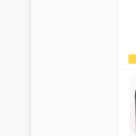
M
I
R
A
G
E
M
I
R
A
G
L
I
O
M
I
T
S
U
B
I
S
H
I
M
O
B
I
C
O
O
L
M
O
B
I
L
M
O
G
U
L
M
O
L
L
E
M
O
N
A
R
K
M
O
N
E
D
E
R
O
M
O
N
R
O
E
M
O
O
G
M
O
T
O
R
A
D
M
R
K
M
T
X
N
E
W
H
O
L
L
A
N
D
N
I
S
S
E
N
S