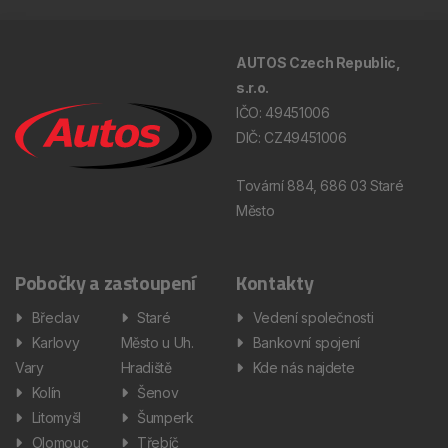
AUTOS Czech Republic,
s.r.o.
IČO: 49451006
DIČ: CZ49451006
Tovární 884, 686 03 Staré
Město
Pobočky a zastoupení
Kontakty
Břeclav
Staré
Vedení společnosti
Karlovy
Město u Uh.
Bankovní spojení
Vary
Hradiště
Kde nás najdete
Kolín
Šenov
Litomyšl
Šumperk
Olomouc
Třebíč