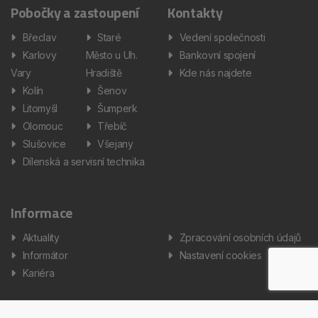
Pobočky a zastoupení
Kontakty
Břeclav
Staré
Vedení společnosti
Karlovy
Město u Uh.
Bankovní spojení
Vary
Hradiště
Kde nás najdete
Kolín
Šenov
Litomyšl
Šumperk
Olomouc
Třebíč
Slušovice
Všejany
Dílenská a servisní technika
Informace
Aktuality
Zpracování osobních údajů
Informátor
Nastavení cookies
Kariéra