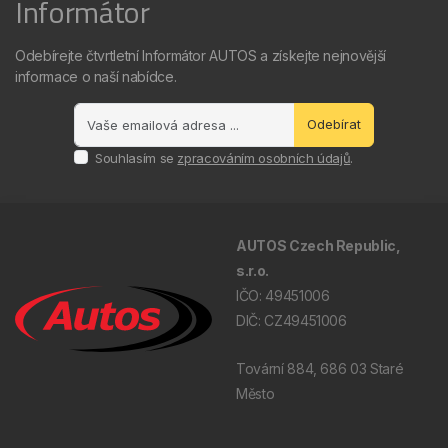
Informátor
Odebírejte čtvrtletní Informátor AUTOS a získejte nejnovější
informace o naší nabídce.
Odebírat
Souhlasím se
zpracováním osobních údajů
.
AUTOS Czech Republic,
s.r.o.
IČO: 49451006
DIČ: CZ49451006
Tovární 884, 686 03 Staré
Město