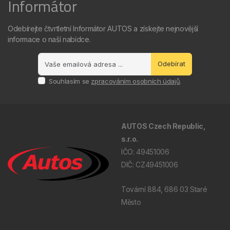
Informátor
Odebírejte čtvrtletní Informátor AUTOS a získejte nejnovější
informace o naší nabídce.
Odebírat
Souhlasím se
zpracováním osobních údajů
.
AUTOS Czech Republic,
s.r.o.
IČO: 49451006
DIČ: CZ49451006
Tovární 884, 686 03 Staré
Město