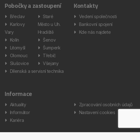
Pobočky a zastoupení
Kontakty
Břeclav
Staré
Vedení společnosti
Karlovy
Město u Uh.
Bankovní spojení
Vary
Hradiště
Kde nás najdete
Kolín
Šenov
Litomyšl
Šumperk
Olomouc
Třebíč
Slušovice
Všejany
Dílenská a servisní technika
Informace
Aktuality
Zpracování osobních údajů
Informátor
Nastavení cookies
Kariéra