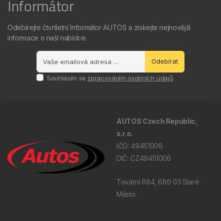
Informátor
Odebírejte čtvrtletní Informátor AUTOS a získejte nejnovější
informace o naší nabídce.
Odebírat
Souhlasím se
zpracováním osobních údajů
.
AUTOS Czech Republic,
s.r.o.
IČO: 49451006
DIČ: CZ49451006
Tovární 884, 686 03 Staré
Město