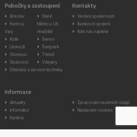
Pobočky a zastoupení
Kontakty
Břeclav
Staré
Vedení společnosti
Karlovy
Město u Uh.
Bankovní spojení
Vary
Hradiště
Kde nás najdete
Kolín
Šenov
Litomyšl
Šumperk
Olomouc
Třebíč
Slušovice
Všejany
Dílenská a servisní technika
Informace
Aktuality
Zpracování osobních údajů
Informátor
Nastavení cookies
Kariéra