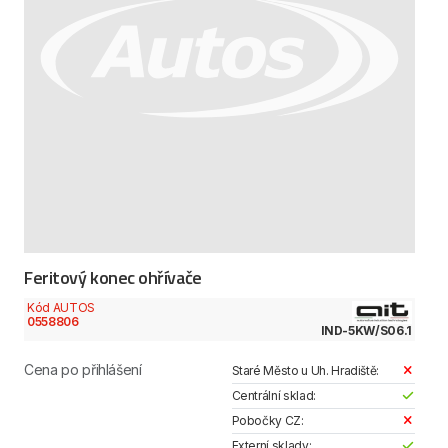
Feritový konec ohřívače
Kód AUTOS
0558806
IND-5KW/S06.1
Cena po přihlášení
Staré Město u Uh. Hradiště:
Centrální sklad:
Pobočky CZ:
Externí sklady: