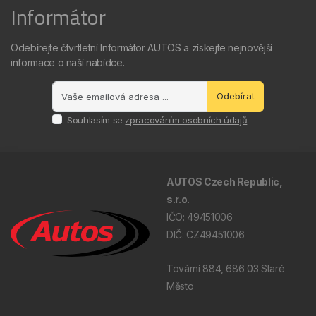
Informátor
Odebírejte čtvrtletní Informátor AUTOS a získejte nejnovější
informace o naší nabídce.
Odebírat
Souhlasím se
zpracováním osobních údajů
.
AUTOS Czech Republic,
s.r.o.
IČO: 49451006
DIČ: CZ49451006
Tovární 884, 686 03 Staré
Město