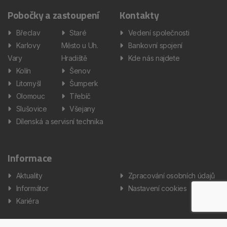
Pobočky a zastoupení
Kontakty
Břeclav
Staré
Vedení společnosti
Karlovy
Město u Uh.
Bankovní spojení
Vary
Hradiště
Kde nás najdete
Kolín
Šenov
Litomyšl
Šumperk
Olomouc
Třebíč
Slušovice
Všejany
Dílenská a servisní technika
Informace
Aktuality
Zpracování osobních údajů
Informátor
Nastavení cookies
Kariéra