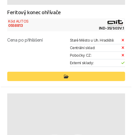
Feritový konec ohřívače
Kód AUTOS
0558813
IND-35/S03V.1
Cena po přihlášení
Staré Město u Uh. Hradiště:
Centrální sklad:
Pobočky CZ:
Externí sklady: