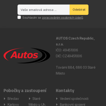
Odebírat
Souhlasím se
zpracováním osobních údajů
.
AUTOS Czech Republic,
s.r.o.
IČO: 49451006
DIČ: CZ49451006
Tovární 884, 686 03 Staré
Město
Pobočky a zastoupení
Kontakty
Břeclav
Staré
Vedení společnosti
Karlovy
Město u Uh.
Bankovní spojení