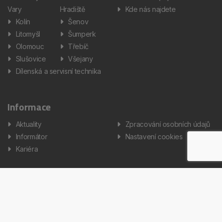
Vary
Hradiště
Kde nás najdete
Kolín
Šenov
Litomyšl
Šumperk
Olomouc
Třebíč
Slušovice
Všejany
Dílenská a servisní technika
Informace
Aktuality
Zpracování osobních údajů
Informátor
Nastavení cookies
Kariéra
Copyright © 2026 AUTOS Czech Republic, s.r.o. Všechna práva
vyhrazena.
Created by Terys IT