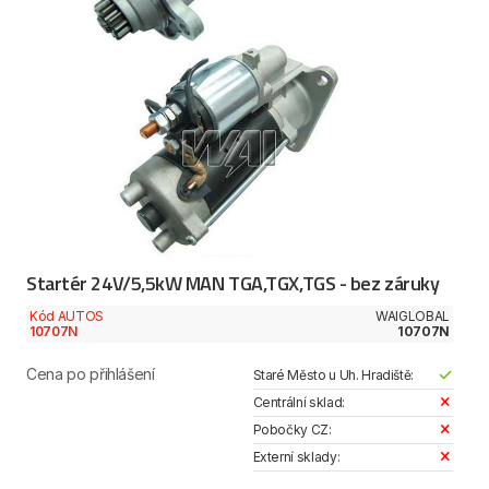
Startér 24V/5,5kW MAN TGA,TGX,TGS - bez záruky
Kód AUTOS
WAIGLOBAL
10707N
10707N
Cena po přihlášení
Staré Město u Uh. Hradiště:
Centrální sklad:
Pobočky CZ:
Externí sklady: