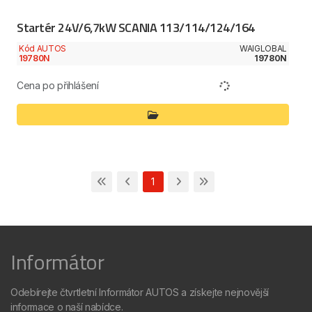
Startér 24V/6,7kW SCANIA 113/114/124/164
Kód AUTOS
WAIGLOBAL
19780N
19780N
Cena po přihlášení
1
Informátor
Odebírejte čtvrtletní Informátor AUTOS a získejte nejnovější
informace o naší nabídce.