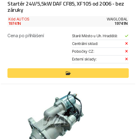
Startér 24V/5,5kW DAF CF85, XF105 od 2006 - bez
záruky
Kód AUTOS
WAIGLOBAL
19741N
19741N
Cena po přihlášení
Staré Město u Uh. Hradiště:
Centrální sklad:
Pobočky CZ:
Externí sklady: