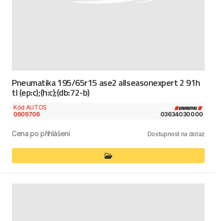
Pneumatika 195/65r15 ase2 allseasonexpert 2 91h
tl (ep:c);(h:c);(db:72-b)
Kód AUTOS
0609706
03634030000
Cena po přihlášení
Dostupnost na dotaz