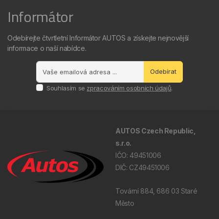
Informátor
Odebírejte čtvrtletní Informátor AUTOS a získejte nejnovější
informace o naší nabídce.
Odebírat
Souhlasím se
zpracováním osobních údajů
.
AUTOS Czech Republic,
s.r.o.
IČO: 49451006
DIČ: CZ49451006
Tovární 884, 686 03 Staré
Město