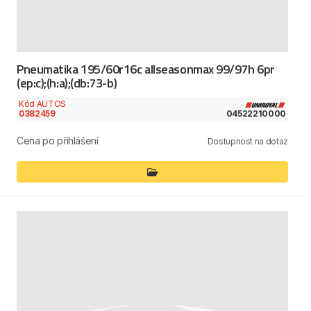
Pneumatika 195/60r16c allseasonmax 99/97h 6pr
(ep:c);(h:a);(db:73-b)
Kód AUTOS
0382459
04522210000
Cena po přihlášení
Dostupnost na dotaz