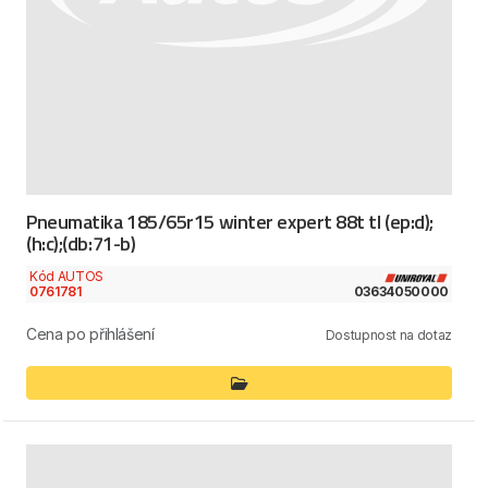
Pneumatika 185/65r15 winter expert 88t tl (ep:d);
(h:c);(db:71-b)
Kód AUTOS
0761781
03634050000
Cena po přihlášení
Dostupnost na dotaz