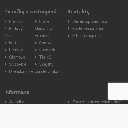
Pobočky a zastoupení
Kontakty
Břeclav
Staré
Vedení společnosti
Karlovy
Město u Uh.
Bankovní spojení
Vary
Hradiště
Kde nás najdete
Kolín
Šenov
Litomyšl
Šumperk
Olomouc
Třebíč
Slušovice
Všejany
Dílenská a servisní technika
Informace
Aktuality
Zpracování osobních údajů
Informátor
Nastavení cookies
Kariéra