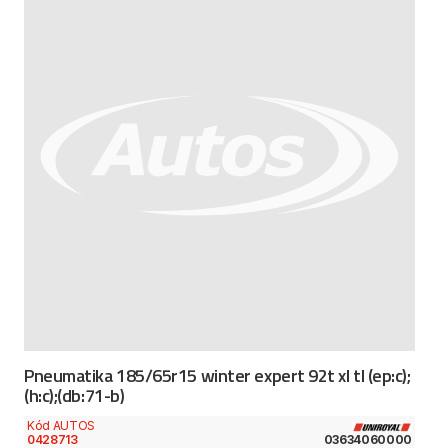
Pneumatika 185/65r15 winter expert 92t xl tl (ep:c);
(h:c);(db:71-b)
Kód AUTOS
0428713
03634060000