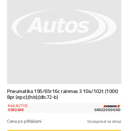
Pneumatika 195/65r16c rainmax 3 104/102t (100t)
8pr (ep:c);(h:b);(db:72-b)
Kód AUTOS
0382488
04522000000
Cena po přihlášení
Dostupnost na dotaz