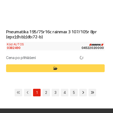
Pneumatika 195/75r16c rainmax 3 107/105r 8pr
(ep:c);(h:b);(db:72-b)
Kód AUTOS
0382490
04522020000
Cena po přihlášení
1
2
3
4
5