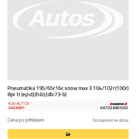
Pneumatika 195/65r16c snow max 3 104/102r(100r)
8pr tl (ep:d);(h:b);(db:73-b)
Kód AUTOS
0428691
04702480000
Cena po přihlášení
Dostupnost na dotaz