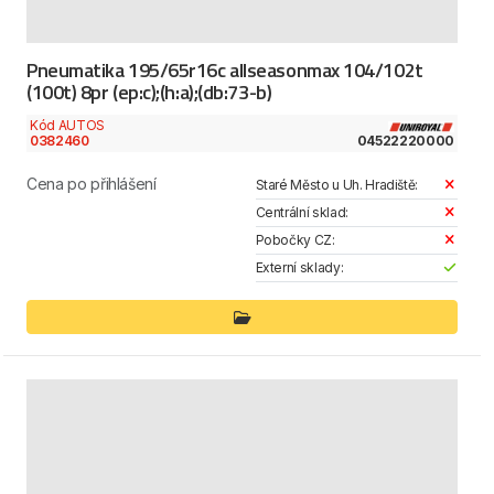
Pneumatika 195/65r16c allseasonmax 104/102t
(100t) 8pr (ep:c);(h:a);(db:73-b)
Kód AUTOS
0382460
04522220000
Cena po přihlášení
Staré Město u Uh. Hradiště:
Centrální sklad:
Pobočky CZ:
Externí sklady: