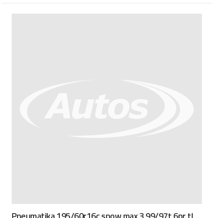
Pneumatika 195/60r16c snow max 3 99/97t 6pr tl