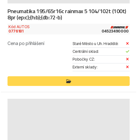
Pneumatika 195/65r16c rainmax 5 104/102t (100t)
8pr (ep:c);(h:b);(db:72-b)
Kód AUTOS
0776181
04523490000
Cena po přihlášení
Staré Město u Uh. Hradiště:
Centrální sklad:
Pobočky CZ:
Externí sklady: