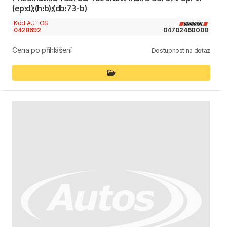
(ep:d);(h:b);(db:73-b)
Kód AUTOS
0428692
04702460000
Cena po přihlášení
Dostupnost na dotaz