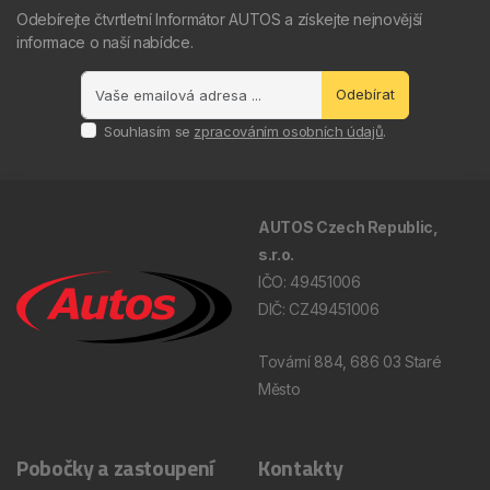
Odebírejte čtvrtletní Informátor AUTOS a získejte nejnovější
informace o naší nabídce.
Odebírat
Souhlasím se
zpracováním osobních údajů
.
AUTOS Czech Republic,
s.r.o.
IČO: 49451006
DIČ: CZ49451006
Tovární 884, 686 03 Staré
Město
Pobočky a zastoupení
Kontakty