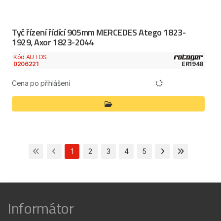
Tyč řízení řídící 905mm MERCEDES Atego 1823-
1929, Axor 1823-2044
Kód AUTOS
0206221
ER1948
Cena po přihlášení
1
2
3
4
5
Informátor