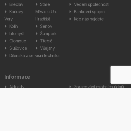
Břeclav
Staré
Vedení společnosti
Karlovy
Město u Uh.
Bankovní spojení
Vary
Hradiště
Kde nás najdete
Kolín
Šenov
Litomyšl
Šumperk
Olomouc
Třebíč
Slušovice
Všejany
Dílenská a servisní technika
Informace
Aktuality
Zpracování osobních údajů
Informátor
Nastavení cookies
Kariéra
Copyright © 2026 AUTOS Czech Republic, s.r.o. Všechna práva
vyhrazena.