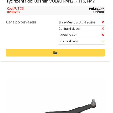
Tyč řízení řídící 881mm VOLVO FM12, FH16, FM7
Kód AUTOS
0206297
ER1908
Cena po přihlášení
Staré Město u Uh. Hradiště:
Centrální sklad:
Pobočky CZ:
Externí sklady: