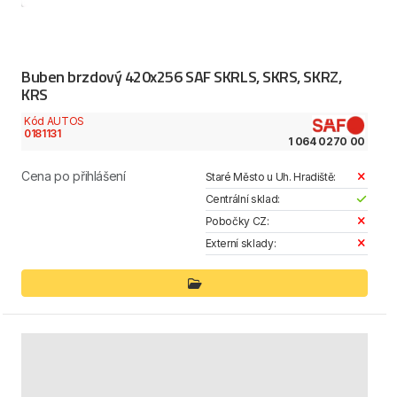
Buben brzdový 420x256 SAF SKRLS, SKRS, SKRZ,
KRS
Kód AUTOS
0181131
1 064 0270 00
Cena po přihlášení
Staré Město u Uh. Hradiště:
Centrální sklad:
Pobočky CZ:
Externí sklady: