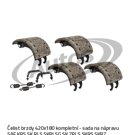
Čelist brzdy 420x180 kompletní - sada na nápravu
SAF KRS,SK RLS,SKRLSG,SK ZRLS,SKRS,SKRZ