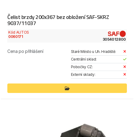
Čelist brzdy 200x367 bez obložení SAF-SKRZ
9037/11037
Kód AUTOS
0060171
3054012800
Cena po přihlášení
Staré Město u Uh. Hradiště:
Centrální sklad:
Pobočky CZ:
Externí sklady: