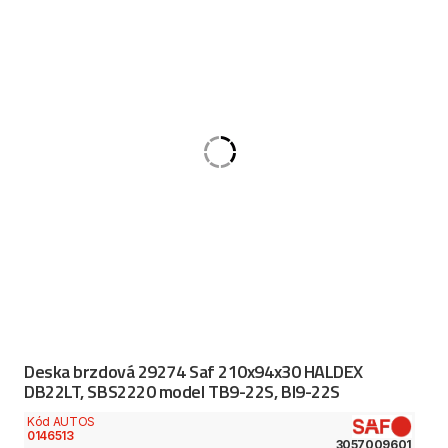
Deska brzdová 29274 Saf 210x94x30 HALDEX
DB22LT, SBS2220 model TB9-22S, BI9-22S
Kód AUTOS
0146513
3057009601