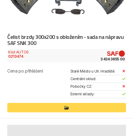
Čelist brzdy 300x200 s obložením - sada na nápravu
SAF SNK 300
Kód AUTOS
0213474
3 434 3655 00
Cena po přihlášení
Staré Město u Uh. Hradiště:
Centrální sklad:
Pobočky CZ:
Externí sklady: