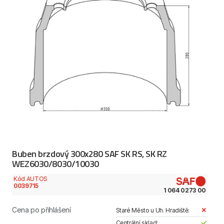
Buben brzdový 300x280 SAF SK RS, SK RZ
WEZ6030/8030/10030
Kód AUTOS
0039715
1 064 0273 00
Cena po přihlášení
Staré Město u Uh. Hradiště:
Centrální sklad: