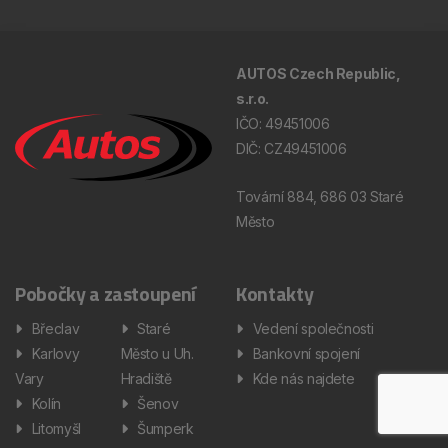
AUTOS Czech Republic,
s.r.o.
IČO: 49451006
DIČ: CZ49451006
Tovární 884, 686 03 Staré
Město
Pobočky a zastoupení
Kontakty
Břeclav
Staré
Vedení společnosti
Karlovy
Město u Uh.
Bankovní spojení
Vary
Hradiště
Kde nás najdete
Kolín
Šenov
Litomyšl
Šumperk