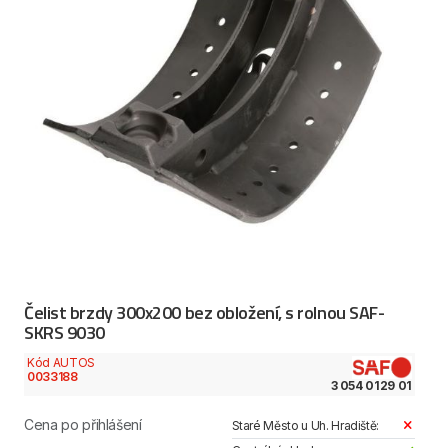
Čelist brzdy 300x200 bez obložení, s rolnou SAF-
SKRS 9030
Kód AUTOS
0033188
3 054 0129 01
Cena po přihlášení
Staré Město u Uh. Hradiště: