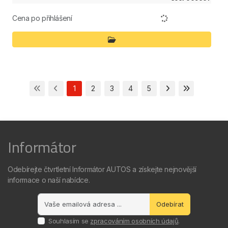
Cena po přihlášení
1
2
3
4
5
Informátor
Odebírejte čtvrtletní Informátor AUTOS a získejte nejnovější
informace o naší nabídce.
Odebírat
Souhlasím se
zpracováním osobních údajů
.