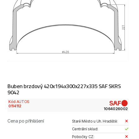
Buben brzdový 420x194x300x227x335 SAF SKRS
9042
Kód AUTOS
0114112
1064026002
Cena po přihlášení
Staré Město u Uh. Hradiště:
Centrální sklad:
Pobočky CZ: