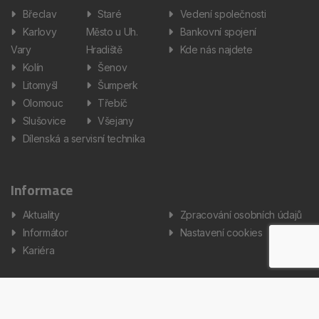
Břeclav
Staré
Vedení společnosti
Karlovy
Město u Uh.
Bankovní spojení
Vary
Hradiště
Kde nás najdete
Kolín
Šenov
Litomyšl
Šumperk
Olomouc
Třebíč
Slušovice
Všejany
Dílenská a servisní technika
Informace
Aktuality
Zpracování osobních údajů
Informátor
Nastavení cookies
Kariéra
Copyright © 2026 AUTOS Czech Republic, s.r.o. Všechna práva
vyhrazena.