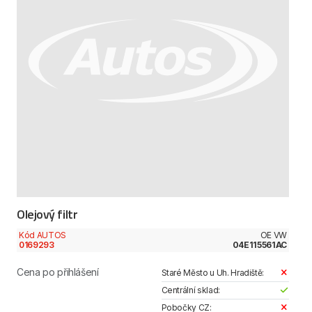
Olejový filtr
Kód AUTOS
OE VW
0169293
04E115561AC
Cena po přihlášení
Staré Město u Uh. Hradiště:
Centrální sklad:
Pobočky CZ: