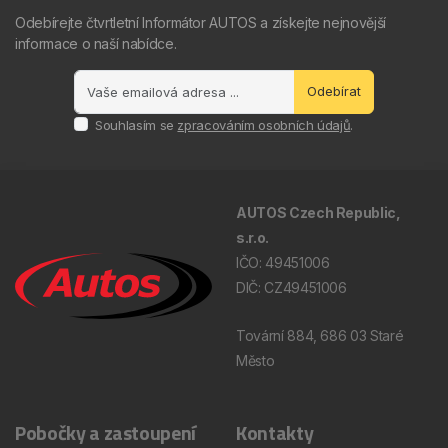
Odebírejte čtvrtletní Informátor AUTOS a získejte nejnovější
informace o naší nabídce.
Odebírat
Souhlasím se
zpracováním osobních údajů
.
AUTOS Czech Republic,
s.r.o.
IČO: 49451006
DIČ: CZ49451006
Tovární 884, 686 03 Staré
Město
Pobočky a zastoupení
Kontakty