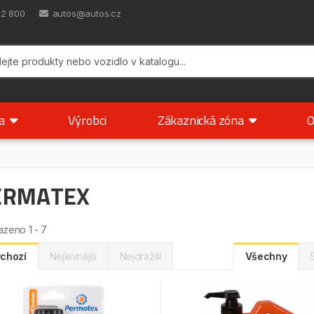
42 800
autos@autos.cz
ka
Výrobci
Zákaznická zóna
O
ERMATEX
zeno 1 - 7
chozí
Nejlevnější
Nejdražší
Všechny