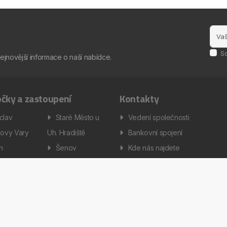
S
nejnovější informace o naší nabídce.
čky a zastoupení
Kontakty
clav
Staré Město u
Vedení společnosti
lovy Vary
Uh. Hradiště
Bankovní spojení
ín
Šenov
Kde nás najdete
omyšl
Šumperk
omouc
Třebíč
šovice
Všejany
enská a servisní technika