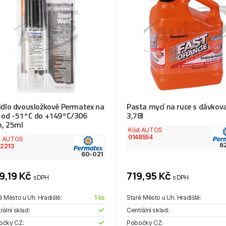
idlo dvousložkové Permatex na
Pasta mycí na ruce s dávko
 od -51°C do +149°C/306
3,78l
, 25ml
Kód AUTOS
0148554
d AUTOS
6
2213
60-021
9,19 Kč
719,95 Kč
s DPH
s DPH
é Město u Uh. Hradiště:
1 ks
Staré Město u Uh. Hradiště:
rální sklad:
Centrální sklad:
očky CZ:
Pobočky CZ: