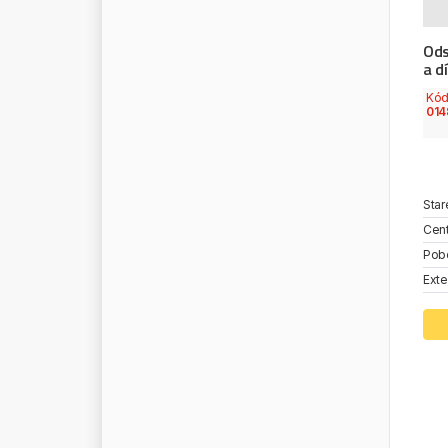
R
E
D
M
A
S
T
E
R
Ods
R
E
I
N
Z
a dí
R
E
M
A
-
G
E
R
M
A
N
Y
Kó
R
E
M
S
A
014
R
E
N
A
U
L
T
T
R
U
C
K
S
R
E
N
A
U
L
T
/
D
A
C
I
A
R
E
V
L
I
N
E
Star
R
I
M
A
Cent
R
I
N
G
F
E
D
E
R
Pob
R
O
B
O
T
Exte
R
O
C
K
I
N
G
E
R
R
O
L
L
I
N
G
R
O
S
T
A
R
R
O
T
A
R
O
T
E
G
E
R
R
O
U
L
U
N
D
S