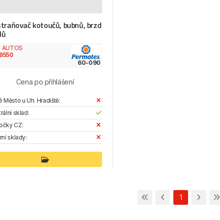
traňovač kotoučů, bubnů, brzd
lů
d AUTOS
8550
60-090
Cena po přihlášení
é Město u Uh. Hradiště:
rální sklad:
očky CZ:
rní sklady:
1