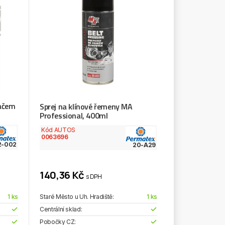
vačem
Sprej na klínové řemeny MA
Professional, 400ml
Kód AUTOS
0063696
2-002
20-A29
140,36 Kč
s DPH
1 ks
Staré Město u Uh. Hradiště:
1 ks
Centrální sklad:
Pobočky CZ: