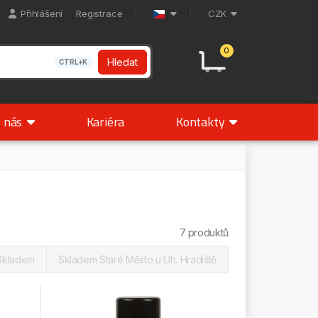
Přihlášení
Registrace
CZK
0
Hledat
CTRL+K
 nás
Kariéra
Kontakty
7 produktů
Skladem
Skladem Staré Město u Uh. Hradiště