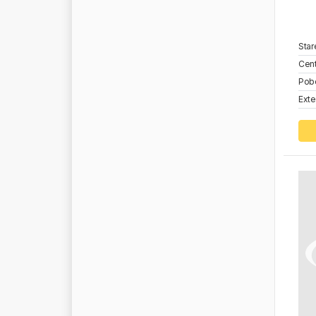
P
R
O
S
P
E
R
P
L
A
S
T
P
R
O
T
E
C
O
Star
P
R
O
V
I
A
Cent
P
T
Z
Pob
P
U
L
A
W
Y
Exte
P
U
R
E
P
A
R
T
S
Q
8
Q
T
C
Q
U
A
T
R
O
R
A
C
O
R
R
A
D
Y
M
U
T
R
A
N
T
E
C
H
R
A
U
F
O
S
S
R
A
V
E
N
O
L
R
E
C
T
U
S
R
E
D
G
R
I
P