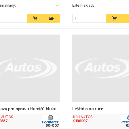
rní sklady:
Externí sklady:
azy pro opravu tlumičů hluku
Leštidlo na ruce
d AUTOS
Kód AUTOS
8557
0188997
60-007
6