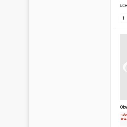
P
L
U
M
Exte
P
L
U
S
W
A
Y
P
O
L
I
P
L
A
S
T
P
O
L
M
O
P
O
M
M
I
E
R
P
O
W
E
R
M
A
X
P
O
Z
K
R
O
N
E
P
P
U
H
F
A
S
T
S
E
R
V
I
C
E
P
R
A
M
A
C
P
R
E
S
I
D
E
N
T
P
R
E
S
T
O
L
I
T
E
P
R
I
M
E
-
R
I
D
E
P
R
O
D
Obv
P
R
O
D
R
I
V
E
Kó
P
R
O
K
O
M
014
P
R
O
P
L
A
S
T