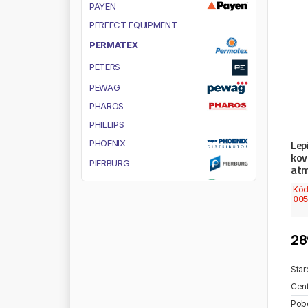
P
A
Y
E
N
P
E
R
F
E
C
T
E
Q
U
I
P
M
E
N
T
P
E
R
M
A
T
E
X
P
E
T
E
R
S
P
E
W
A
G
P
H
A
R
O
S
P
H
I
L
L
I
P
S
Lep
P
H
O
E
N
I
X
kov
P
I
E
R
B
U
R
G
atm
P
I
L
K
I
N
G
T
O
N
Kó
005
P
I
R
E
L
L
I
P
I
U
S
I
28
P
L
A
S
T
E
X
P
L
A
S
T
I
M
A
T
Star
P
L
A
T
I
N
U
M
Cent
P
L
E
S
S
Pob