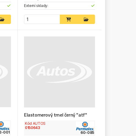
Externí sklady:
Elastomerový tmel černý "atf"
Kód AUTOS
0150643
2-001
60-085