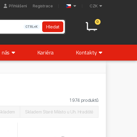
Přihlášení
Registrace
CZK
0
Hledat
CTRL+K
 nás
Kariéra
Kontakty
1 974 produktů
Skladem
Skladem Staré Město u Uh. Hradiště