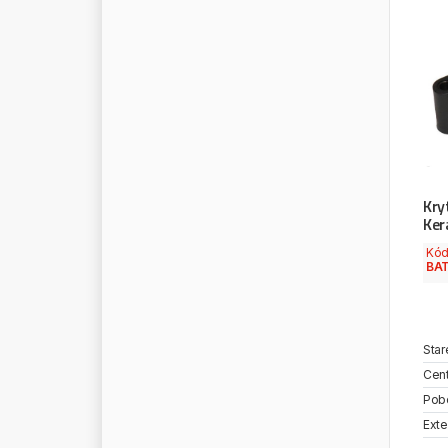
S
Y
B
E
R
I
A
S
Y
N
T
H
R
O
N
Š
K
O
D
A
T
&
D
T
A
K
L
E
R
T
A
N
G
D
E
T
E
D
O
M
T
E
C
H
C
A
B
Kry
Ker
T
E
C
H
N
I
Q
Kó
T
E
L
W
I
N
BAT
T
E
M
A
C
T
E
M
P
L
I
N
T
E
N
N
E
S
S
E
Star
T
E
N
Z
I
Cent
T
E
R
M
O
S
C
H
I
E
S
S
L
Pob
T
E
S
G
R
O
U
P
Exte