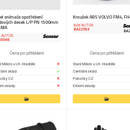
el snímače opotřebení
Kroužek ABS VOLVO FM4, FH
dových desek L/P PN 1500mm
Kód AUTOS
ANIA
BA22054
BA
d AUTOS
60046
Cena po přihlášení
Cena po přihlášení
é Město u Uh. Hradiště:
Staré Město u Uh. Hradiště:
rální sklad:
Centrální sklad:
očky CZ:
Pobočky CZ:
rní sklady:
Externí sklady: