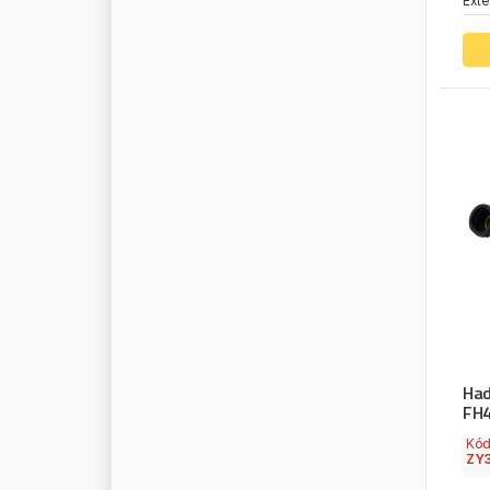
Exte
S
A
M
E
P
T
O
O
L
S
S
A
M
P
A
S
A
T
E
R
S
A
V
A
S
B
P
S
C
A
N
I
A
S
C
O
R
P
I
O
S
C
R
U
B
S
S
E
F
E
R
I
A
D
I
S
S
E
H
A
S
E
M
L
A
S
T
I
K
S
E
N
S
O
R
Had
S
E
P
A
R
FH
S
E
R
T
P
L
A
S
Kó
S
F
F
I
L
T
E
R
ZY3
S
H
E
L
D