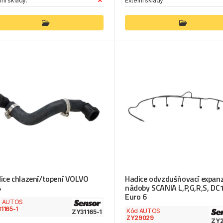
rní sklady:
Externí sklady:
ice chlazení/topení VOLVO
Hadice odvzdušňovací expanz
4
nádoby SCANIA L,P,G,R,S, DC
Euro 6
d AUTOS
1165-1
Kód AUTOS
ZY31165-1
ZY29029
ZY