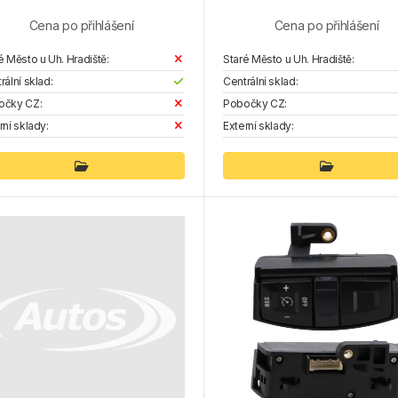
Cena po přihlášení
Cena po přihlášení
é Město u Uh. Hradiště:
Staré Město u Uh. Hradiště:
rální sklad:
Centrální sklad:
očky CZ:
Pobočky CZ:
rní sklady:
Externí sklady: