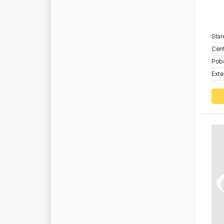
S
H
E
L
L
S
C
H
E
L
D
Star
S
C
H
I
E
S
S
L
Cent
S
C
H
M
I
T
Z
Pob
S
C
H
O
M
A
C
K
E
R
Exte
S
C
H
W
I
T
Z
E
R
S
I
E
G
E
L
S
I
L
V
E
R
L
I
N
E
S
S
I
R
I
O
S
K
A
R
P
O
L
S
K
F
S
M
I
L
E
S
N
R
S
O
F
I
M
A
S
O
L
A
R
I
S
S
O
L
U
S