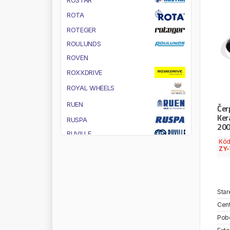
R
O
S
T
A
R
R
O
T
A
R
O
T
E
G
E
R
R
O
U
L
U
N
D
S
R
O
V
E
N
R
O
X
X
D
R
I
V
E
R
O
Y
A
L
W
H
E
E
L
S
R
U
E
N
Čer
Ker
R
U
S
P
A
200
R
U
V
I
L
L
E
Kó
R
Y
W
A
L
ZY
S
A
B
O
S
A
F
Star
S
A
C
H
S
Cent
S
A
I
L
U
N
Pob
S
A
M
C
O
D
E