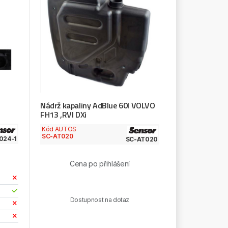
Nádrž kapaliny AdBlue 60l VOLVO
FH13 ,RVI DXi
Kód AUTOS
SC-AT020
024-1
SC-AT020
Cena po přihlášení
Dostupnost na dotaz