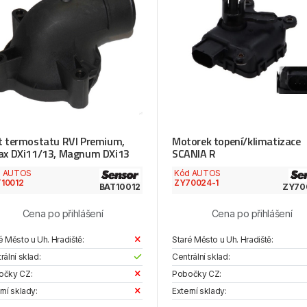
t termostatu RVI Premium,
Motorek topení/klimatizace
ax DXi11/13, Magnum DXi13
SCANIA R
d AUTOS
Kód AUTOS
10012
ZY70024-1
BAT10012
ZY70
Cena po přihlášení
Cena po přihlášení
é Město u Uh. Hradiště:
Staré Město u Uh. Hradiště:
rální sklad:
Centrální sklad:
očky CZ:
Pobočky CZ:
rní sklady:
Externí sklady: