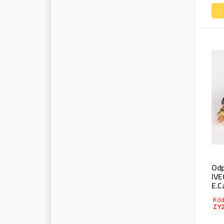
T
E
X
A
T
E
X
A
C
O
T
E
X
T
A
R
T
H
E
R
M
O
-
K
I
N
G
T
H
E
R
M
O
T
E
C
T
I
G
R
O
L
T
I
M
K
E
N
T
I
T
A
N
X
T
O
R
I
N
T
O
O
L
S
T
O
T
A
L
T
R
A
N
S
T
E
C
H
N
I
K
T
R
U
C
K
E
X
P
E
R
T
Odp
IVE
T
R
U
C
K
T
E
Q
E.C
T
R
U
C
K
L
I
G
H
T
Kó
T
R
U
C
K
L
I
N
E
ZY
T
R
U
C
K
T
E
C