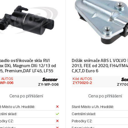
padlo ostřikovače skla RVI
Držák snímače ABS L VOLVO 
ax DXi, Magnum DXi 12/13 od
2013, FEE od 2020, FH4/FM4
5, Premium,DAF LF45, LF55
C,K,T,D Euro 6
d AUTOS
Kód AUTOS
-WP-006
ZY70020-2
ZY-WP-006
ZY70
Cena po přihlášení
Cena po přihlášení
é Město u Uh. Hradiště:
Staré Město u Uh. Hradiště:
rální sklad:
Centrální sklad:
očky CZ:
Pobočky CZ: