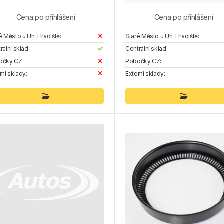
Cena po přihlášení
Cena po přihlášení
é Město u Uh. Hradiště:
Staré Město u Uh. Hradiště:
rální sklad:
Centrální sklad:
očky CZ:
Pobočky CZ:
rní sklady:
Externí sklady: