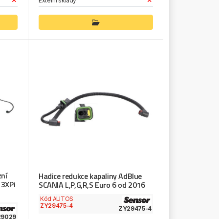
Externí sklady:
ní
Hadice redukce kapaliny AdBlue
13XPi
SCANIA L,P,G,R,S Euro 6 od 2016
Kód AUTOS
ZY29475-4
ZY29475-4
29029