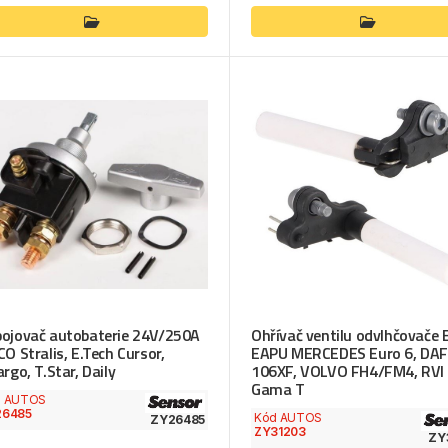
ojovač autobaterie 24V/250A
Ohřívač ventilu odvlhčovače 
CO Stralis, E.Tech Cursor,
EAPU MERCEDES Euro 6, DAF
argo, T.Star, Daily
106XF, VOLVO FH4/FM4, RVI
Gama T
d AUTOS
26485
Kód AUTOS
ZY26485
ZY31203
ZY