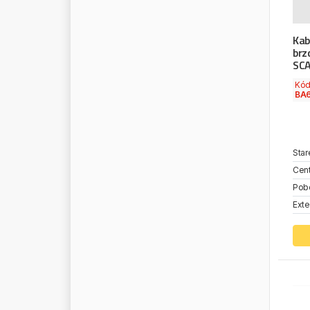
S
O
N
I
C
Kab
S
O
R
L
brz
S
P
A
H
N
SC
S
P
A
L
Kó
S
P
E
E
D
L
I
N
E
BA
S
P
P
S
R
P
Star
S
T
A
B
I
L
O
Cent
S
T
A
B
I
L
U
S
Pob
S
T
A
R
L
I
N
E
Exte
S
T
E
E
L
P
R
E
S
S
S
T
U
C
C
H
I
S
U
E
R
S
U
N
R
I
S
E
S
W
F