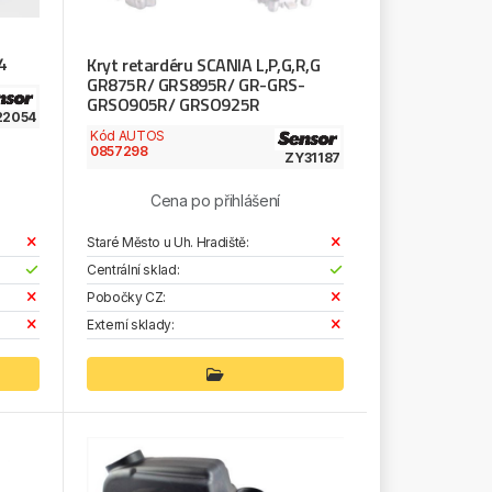
4
Kryt retardéru SCANIA L,P,G,R,G
GR875R/ GRS895R/ GR-GRS-
GRSO905R/ GRSO925R
22054
Kód AUTOS
0857298
ZY31187
Cena po přihlášení
Staré Město u Uh. Hradiště:
Centrální sklad:
Pobočky CZ:
Externí sklady: