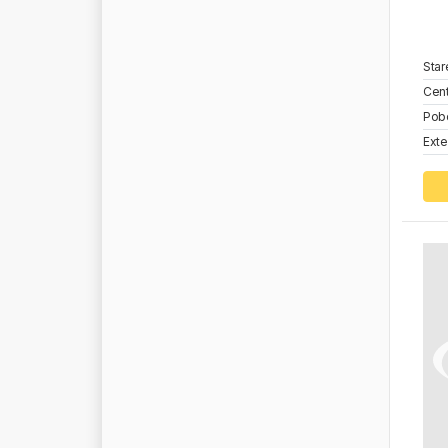
T
R
U
C
K
T
E
C
H
N
I
C
T
R
W
Star
T
U
N
G
S
R
A
M
Cent
T
V
S
Pob
T
Y
C
O
Exte
T
Z
E
R
L
I
U
N
I
B
R
A
K
E
U
N
I
C
O
F
I
L
T
E
R
U
N
I
R
O
Y
A
L
U
N
I
T
E
D
S
E
A
T
S
U
N
I
T
R
U
C
K
U
N
I
V
E
R
S
A
L
C
O
M
P
O
N
E
N
T
S
U
V
E
X
U
Y
G
U
R
V
A
D
E
N
V
A
L
E
O