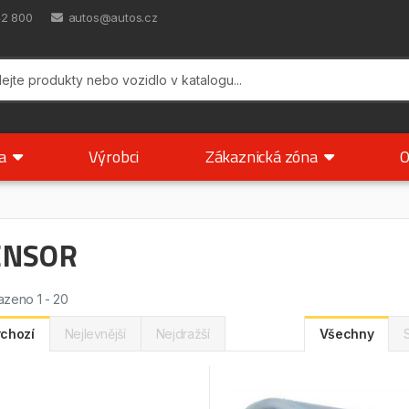
42 800
autos@autos.cz
ka
Výrobci
Zákaznická zóna
O
ENSOR
zeno 1 - 20
chozí
Nejlevnější
Nejdražší
Všechny