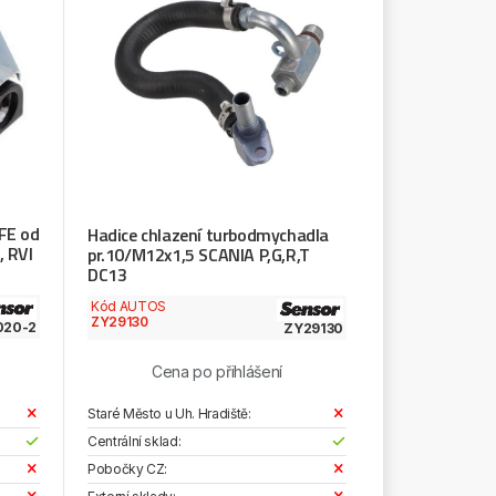
FE od
Hadice chlazení turbodmychadla
, RVI
pr.10/M12x1,5 SCANIA P,G,R,T
DC13
Kód AUTOS
ZY29130
020-2
ZY29130
Cena po přihlášení
Staré Město u Uh. Hradiště:
Centrální sklad:
Pobočky CZ: