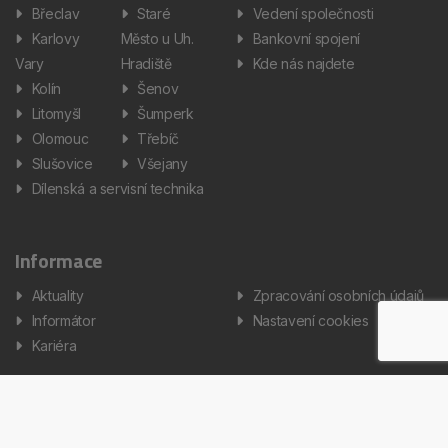
Břeclav
Staré
Vedení společnosti
Karlovy
Město u Uh.
Bankovní spojení
Vary
Hradiště
Kde nás najdete
Kolín
Šenov
Litomyšl
Šumperk
Olomouc
Třebíč
Slušovice
Všejany
Dílenská a servisní technika
Informace
Aktuality
Zpracování osobních údajů
Informátor
Nastavení cookies
Kariéra
Copyright © 2026 AUTOS Czech Republic, s.r.o. Všechna práva
vyhrazena.