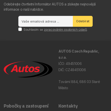
Odebírejte čtvrtletní Informátor AUTOS a získejte nejnovější
informace o naší nabídce.
Odebírat
Souhlasím se
zpracováním osobních údajů
.
AUTOS Czech Republic,
s.r.o.
IČO: 49451006
DIČ: CZ49451006
Tovární 884, 686 03 Staré
Město
Pobočky a zastoupení
Kontakty