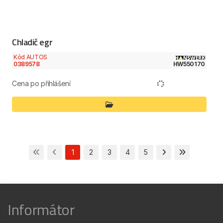
Chladič egr
Kód AUTOS
0389578
HW550170
Cena po přihlášení
1
2
3
4
5
Informátor