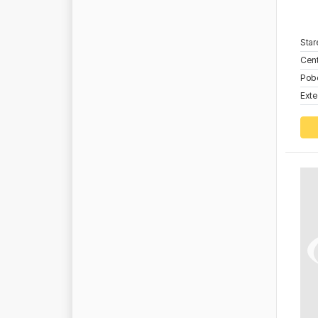
K
M
P
B
R
A
N
D
K
N
C
Star
K
N
E
C
H
T
Cent
K
N
O
R
R
Pob
K
O
C
H
O
U
Exte
K
O
G
E
L
K
O
L
B
E
N
S
C
H
M
I
D
T
K
O
M
E
T
A
L
K
O
N
G
T
O
N
Y
K
O
N
G
S
B
E
R
G
K
O
Y
O
L
B
K
R
A
L
K
R
I
O
S
K
R
O
N
E
K
R
O
S
N
O
K
R
U
S
E