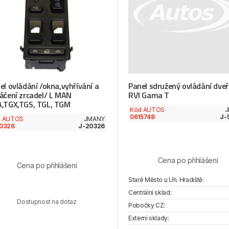
el ovládání /okna,vyhřívání a
Panel sdružený ovládání dveř
áčení zrcadel/ L MAN
RVI Gama T
,TGX,TGS, TGL, TGM
Kód AUTOS
J
0615748
J-
d AUTOS
JMANY
0326
J-20326
Cena po přihlášení
Cena po přihlášení
Staré Město u Uh. Hradiště:
Centrální sklad:
Dostupnost na dotaz
Pobočky CZ:
Externí sklady: