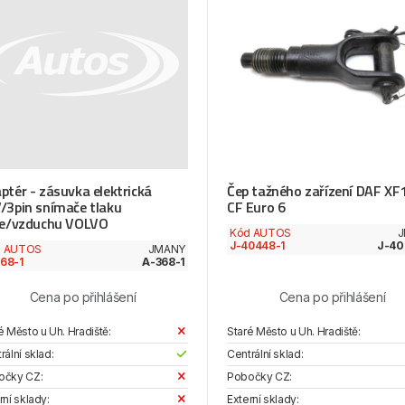
ptér - zásuvka elektrická
Čep tažného zařízení DAF XF
/3pin snímače tlaku
CF Euro 6
je/vzduchu VOLVO
Kód AUTOS
J
J-40448-1
J-40
d AUTOS
JMANY
68-1
A-368-1
Cena po přihlášení
Cena po přihlášení
é Město u Uh. Hradiště:
Staré Město u Uh. Hradiště:
rální sklad:
Centrální sklad:
očky CZ:
Pobočky CZ:
rní sklady:
Externí sklady: