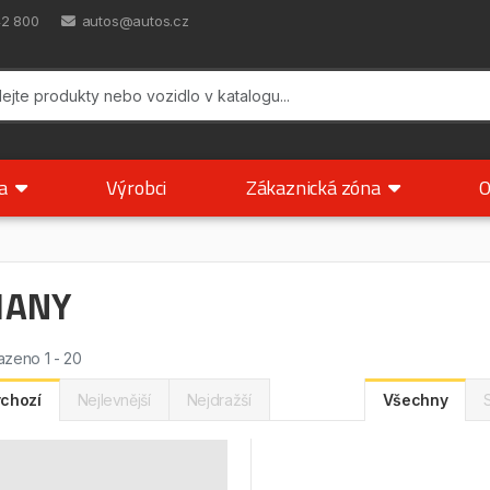
42 800
autos@autos.cz
ka
Výrobci
Zákaznická zóna
O
MANY
zeno 1 - 20
chozí
Nejlevnější
Nejdražší
Všechny