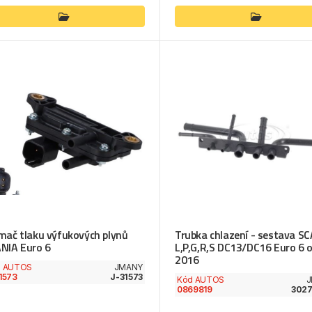
mač tlaku výfukových plynů
Trubka chlazení - sestava S
NIA Euro 6
L,P,G,R,S DC13/DC16 Euro 6 
2016
d AUTOS
JMANY
1573
J-31573
Kód AUTOS
J
0869819
3027