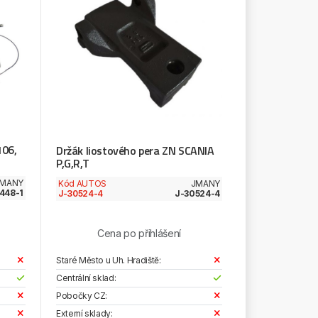
106,
Držák liostového pera ZN SCANIA
P,G,R,T
MANY
Kód AUTOS
JMANY
448-1
J-30524-4
J-30524-4
Cena po přihlášení
Staré Město u Uh. Hradiště:
Centrální sklad:
Pobočky CZ:
Externí sklady: