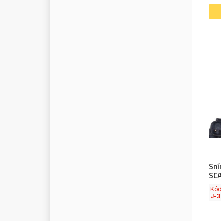
M
A
N
N
F
I
L
T
E
R
M
A
N
N
O
L
M
A
R
I
A
C
A
V
A
L
L
O
M
A
R
S
T
R
M
A
S
T
E
R
P
O
W
E
R
M
A
T
A
D
O
R
M
A
V
E
L
M
A
Y
S
A
N
M
A
N
D
O
M
E
C
D
I
E
S
E
L
M
E
E
S
M
E
K
R
A
M
E
L
L
E
Sní
SCA
M
E
R
A
Kó
M
E
R
C
E
D
E
S
J-3
M
E
R
I
T
O
R