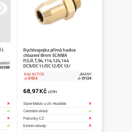
í L
Rychlospojka přímá hadice
chlazení 8mm SCANIA
P,G,R,T,94,114,124,144
MANY
DC9/DC11/DC12/DC13/
50588
Kód AUTOS
JMANY
J-31124
J-31124
68,97 Kč
s DPH
Staré Město u Uh. Hradiště:
Centrální sklad:
Pobočky CZ:
Externí sklady: