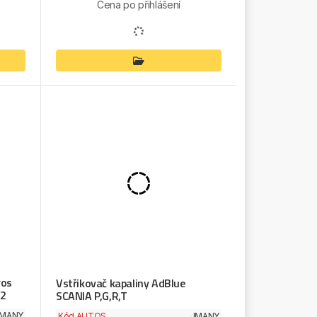
Cena po přihlášení
ros
Vstřikovač kapaliny AdBlue
12
SCANIA P,G,R,T
MANY
Kód AUTOS
JMANY