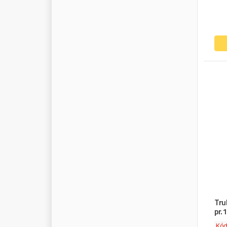
M
E
T
E
L
L
I
M
I
C
H
E
L
I
N
M
I
L
W
A
U
K
E
E
M
I
R
A
G
E
M
I
R
A
G
L
I
O
M
I
T
S
U
B
I
S
H
I
M
O
B
I
C
O
O
L
M
O
B
I
L
M
O
G
U
L
M
O
L
L
E
M
O
N
A
R
K
M
O
N
E
D
E
R
O
M
O
N
R
O
E
M
O
O
G
Tru
M
O
T
O
R
A
D
pr.
M
R
K
Kó