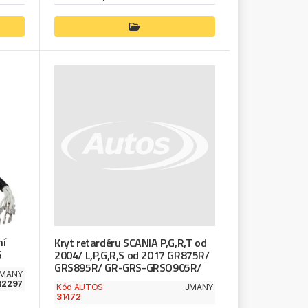
ní
Kryt retardéru SCANIA P,G,R,T od
S
2004/ L,P,G,R,S od 2017 GR875R/
GRS895R/ GR-GRS-GRSO905R/
MANY
Q2297
Kód AUTOS
JMANY
31472