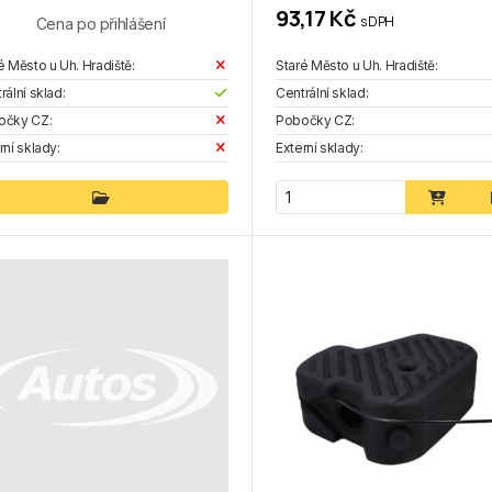
93,17 Kč
s DPH
Cena po přihlášení
é Město u Uh. Hradiště:
Staré Město u Uh. Hradiště:
rální sklad:
Centrální sklad:
očky CZ:
Pobočky CZ:
rní sklady:
Externí sklady: