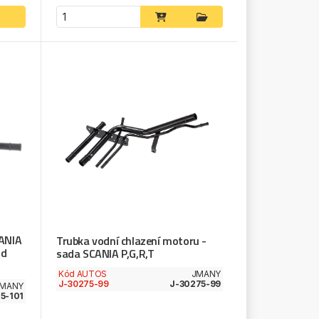
CANIA
Trubka vodní chlazení motoru -
od
sada SCANIA P,G,R,T
Kód AUTOS
JMANY
J-30275-99
J-30275-99
MANY
5-101