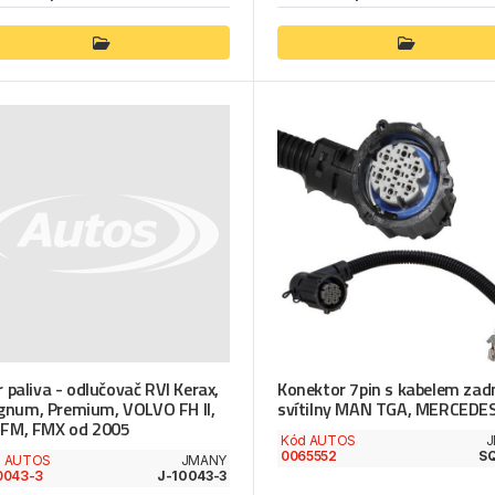
tr paliva - odlučovač RVI Kerax,
Konektor 7pin s kabelem zad
num, Premium, VOLVO FH II,
svítilny MAN TGA, MERCEDE
 FM, FMX od 2005
Kód AUTOS
J
0065552
S
d AUTOS
JMANY
0043-3
J-10043-3