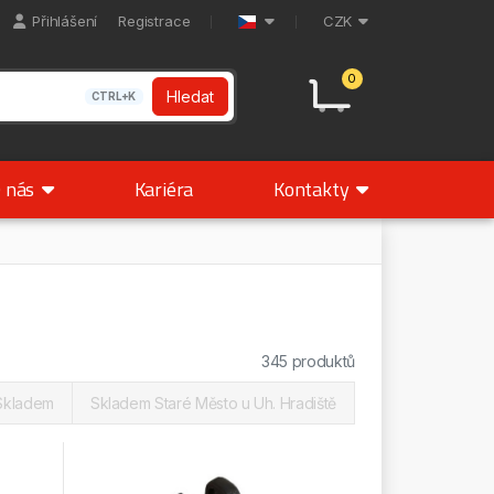
Přihlášení
Registrace
CZK
0
Hledat
CTRL+K
 nás
Kariéra
Kontakty
345 produktů
Skladem
Skladem Staré Město u Uh. Hradiště