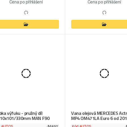
Cena po přihlášení
Cena po přihlášení
bka výfuku - pružný díl
Vana olejová MERCEDES Act
110x101/330mm MAN F90
MP4 OM471LA Euro 6 od 20
d AUTOS
JMANY
Kód AUTOS
J