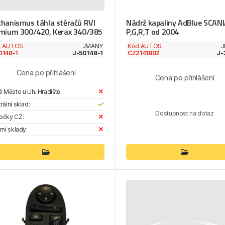
hanismus táhla stěračů RVI
Nádrž kapaliny AdBlue SCAN
mium 300/420, Kerax 340/385
P,G,R,T od 2004
d AUTOS
JMANY
Kód AUTOS
J
0148-1
J-50148-1
CZ2141802
J-
Cena po přihlášení
Cena po přihlášení
é Město u Uh. Hradiště:
rální sklad:
Dostupnost na dotaz
očky CZ:
rní sklady: