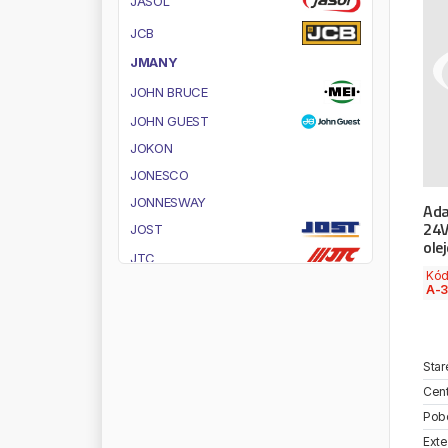
J
A
S
O
L
J
C
B
J
M
A
N
Y
J
O
H
N
B
R
U
C
E
J
O
H
N
G
U
E
S
T
J
O
K
O
N
J
O
N
E
S
C
O
J
O
N
N
E
S
W
A
Y
Ada
24V
J
O
S
T
ole
J
T
C
Kó
J
U
R
A
T
E
K
A-3
J
U
R
I
D
K
+
S
Star
K
2
Cent
K
A
B
A
T
Pob
K
A
C
M
A
Z
L
A
R
Exte