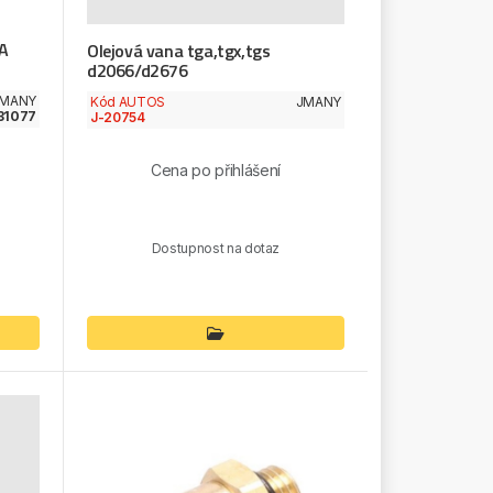
IA
Olejová vana tga,tgx,tgs
d2066/d2676
MANY
Kód AUTOS
JMANY
31077
J-20754
Cena po přihlášení
Dostupnost na dotaz