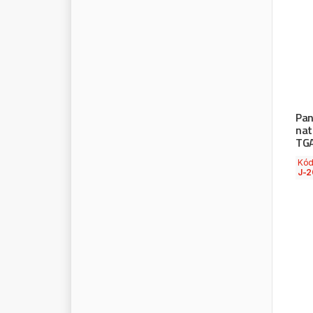
L
O
B
S
T
E
R
L
O
C
T
I
T
E
L
O
K
H
E
N
L
O
T
O
S
O
I
L
L
U
B
L
I
N
E
L
U
C
A
S
Pan
nat
L
U
F
T
B
A
C
K
E
TGA
L
U
K
Kó
J-2
L
U
M
A
G
M
.
A
.
N
.
M
A
G
N
E
T
I
M
A
R
E
L
L
I
M
A
G
N
U
M
M
A
H
L
E
M
A
J
O
R
S
E
L
L
M
A
N
N