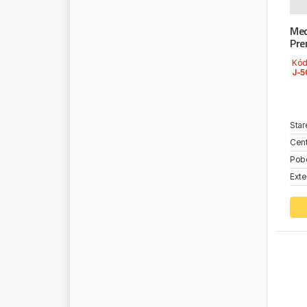
K
S
T
O
O
L
S
Mec
K
U
M
H
O
Pre
K
U
R
T
S
A
N
Kó
L
A
G
O
J-5
L
A
M
I
R
O
L
A
N
G
E
Star
L
A
S
O
Cent
L
E
A
R
T
Pob
L
E
M
A
Exte
L
E
M
F
O
R
D
E
R
L
E
M
M
E
R
Z
L
E
M
M
E
R
Z
(
M
A
X
I
O
N
W
H
E
E
L
S
)
L
E
N
A
L
I
F
T
E
X
L
I
M
I
T
L
I
Q
U
I
D
P
O
W
E
R