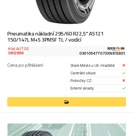
Pneumatika nákladní 295/60 R22,5" AS121
150/147L M+S 3PMSF TL / vodící
Kód AUTOS
0812996
030105477073XN813801
Cena po přihlášení
Staré Město u Uh. Hradiště:
Centrální sklad:
Pobočky CZ:
Externí sklady: