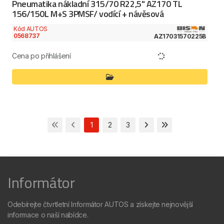
Pneumatika nákladní 315/70 R22,5" AZ170 TL
156/150L M+S 3PMSF/ vodící + návěsová
Kód AUTOS
0568737
AZ17031570225B
Cena po přihlášení
1
2
3
Informátor
Odebírejte čtvrtletní Informátor AUTOS a získejte nejnovější
informace o naší nabídce.