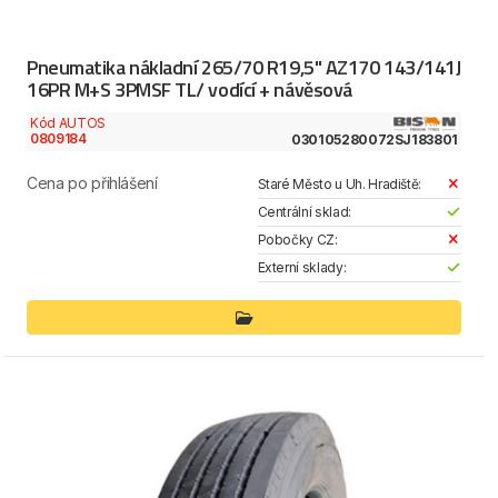
Pneumatika nákladní 265/70 R19,5" AZ170 143/141J
16PR M+S 3PMSF TL/ vodící + návěsová
Kód AUTOS
0809184
030105280072SJ183801
Cena po přihlášení
Staré Město u Uh. Hradiště:
Centrální sklad:
Pobočky CZ:
Externí sklady: