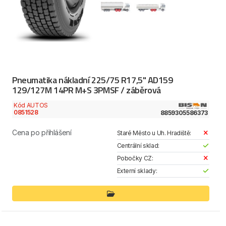
Pneumatika nákladní 225/75 R17,5" AD159
129/127M 14PR M+S 3PMSF / záběrová
Kód AUTOS
0851528
8859305586373
Cena po přihlášení
Staré Město u Uh. Hradiště:
Centrální sklad:
Pobočky CZ:
Externí sklady: