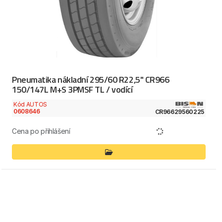
Pneumatika nákladní 295/60 R22,5" CR966
150/147L M+S 3PMSF TL / vodící
Kód AUTOS
0608646
CR96629560225
Cena po přihlášení