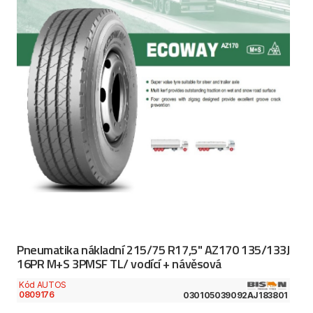
Pneumatika nákladní 215/75 R17,5" AZ170 135/133J
16PR M+S 3PMSF TL/ vodící + návěsová
Kód AUTOS
0809176
030105039092AJ183801