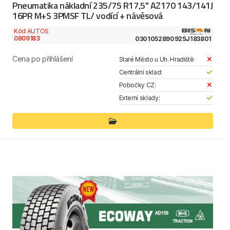
Pneumatika nákladní 235/75 R17,5" AZ170 143/141J
16PR M+S 3PMSF TL/ vodící + návěsová
Kód AUTOS
0809183
030105289092SJ183801
Cena po přihlášení
Staré Město u Uh. Hradiště:
Centrální sklad:
Pobočky CZ:
Externí sklady: