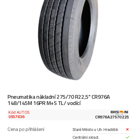
Pneumatika nákladní 275/70 R22,5" CR976A
148/145M 16PR M+S TL/ vodící
Kód AUTOS
0557636
CR976A27570225
Cena po přihlášení
Staré Město u Uh. Hradiště:
Centrální sklad: