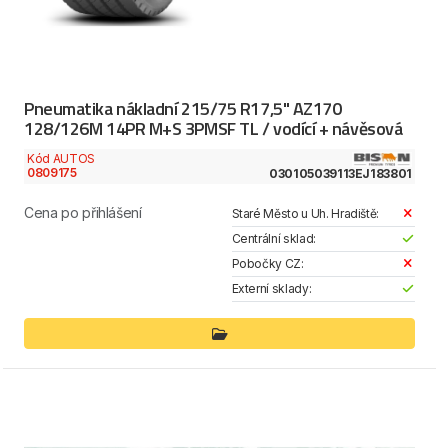
Pneumatika nákladní 215/75 R17,5" AZ170
128/126M 14PR M+S 3PMSF TL / vodící + návěsová
Kód AUTOS
0809175
030105039113EJ183801
Cena po přihlášení
Staré Město u Uh. Hradiště:
Centrální sklad:
Pobočky CZ:
Externí sklady: