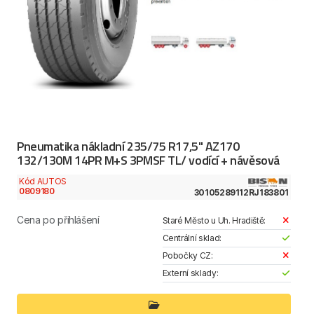
Pneumatika nákladní 235/75 R17,5" AZ170
132/130M 14PR M+S 3PMSF TL/ vodící + návěsová
Kód AUTOS
0809180
30105289112RJ183801
Cena po přihlášení
Staré Město u Uh. Hradiště:
Centrální sklad:
Pobočky CZ:
Externí sklady: