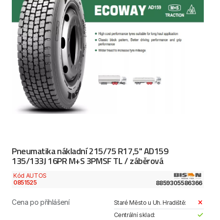
Pneumatika nákladní 215/75 R17,5" AD159
135/133J 16PR M+S 3PMSF TL / záběrová
Kód AUTOS
0851525
8859305586366
Cena po přihlášení
Staré Město u Uh. Hradiště:
Centrální sklad: