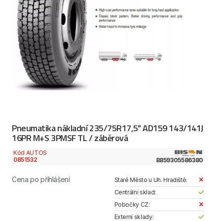
Pneumatika nákladní 235/75R17,5" AD159 143/141J
16PR M+S 3PMSF TL / záběrová
Kód AUTOS
0851532
8859305586380
Cena po přihlášení
Staré Město u Uh. Hradiště:
Centrální sklad:
Pobočky CZ:
Externí sklady: