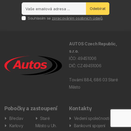
Odebírat
Souhlasím se
zpracováním osobních údajů
.
AUTOS Czech Republic,
s.r.o.
IČO: 49451006
DIČ: CZ49451006
Tovární 884, 686 03 Staré
Město
Pobočky a zastoupení
Kontakty
Břeclav
Staré
Vedení společnosti
Karlovy
Město u Uh.
Bankovní spojení