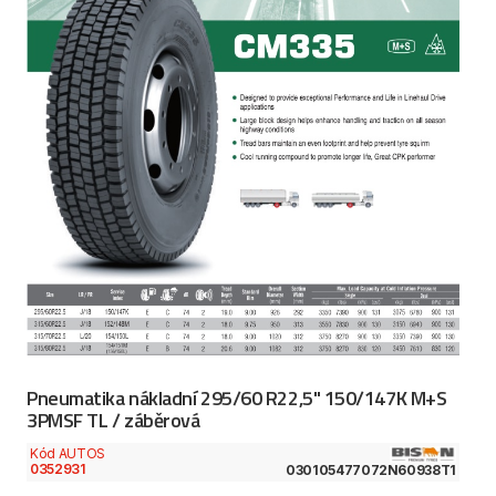
Pneumatika nákladní 295/60 R22,5" 150/147K M+S
3PMSF TL / záběrová
Kód AUTOS
0352931
030105477072N60938T1