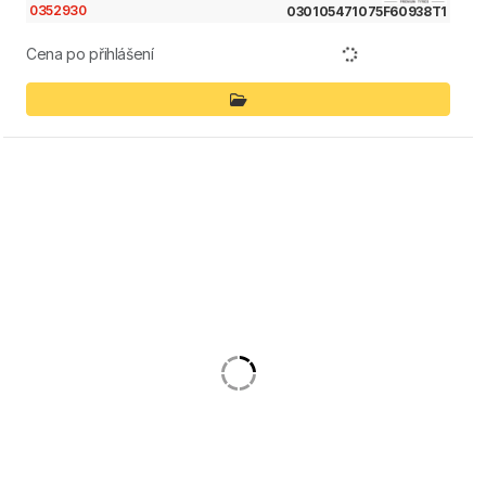
0352930
030105471075F60938T1
Cena po přihlášení