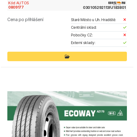
Kód AUTOS
0809177
030105292113FJ183801
Cena po přihlášení
Staré Město u Uh. Hradiště:
Centrální sklad:
Pobočky CZ:
Externí sklady: