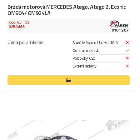
Brzda motorová MERCEDES Atego, Atego 2, Econic
OM904/ OM924LA
Kód AUTOS
0350465
0101 207
Cena po přihlášení
Staré Město u Uh. Hradiště:
Centrální sklad:
Pobočky CZ:
Externí sklady: