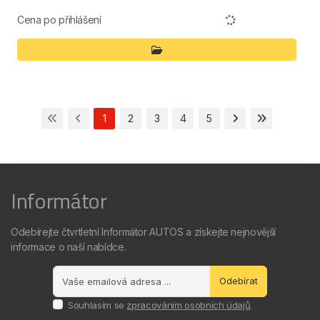
Cena po přihlášení
1
2
3
4
5
Informátor
Odebírejte čtvrtletní Informátor AUTOS a získejte nejnovější
informace o naší nabídce.
Odebírat
Souhlasím se
zpracováním osobních údajů
.