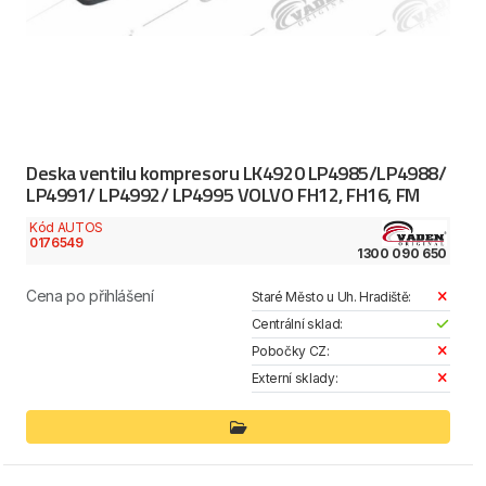
Deska ventilu kompresoru LK4920 LP4985/LP4988/
LP4991/ LP4992/ LP4995 VOLVO FH12, FH16, FM
Kód AUTOS
0176549
1300 090 650
Cena po přihlášení
Staré Město u Uh. Hradiště:
Centrální sklad:
Pobočky CZ:
Externí sklady: