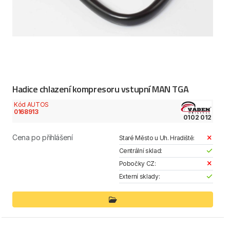
Hadice chlazení kompresoru vstupní MAN TGA
Kód AUTOS
0168913
0102 012
Cena po přihlášení
Staré Město u Uh. Hradiště:
Centrální sklad:
Pobočky CZ:
Externí sklady: