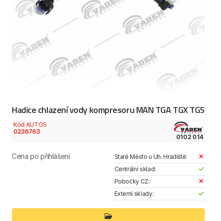
Hadice chlazení vody kompresoru MAN TGA TGX TGS
Kód AUTOS
0236763
0102 014
Cena po přihlášení
Staré Město u Uh. Hradiště:
Centrální sklad:
Pobočky CZ:
Externí sklady: