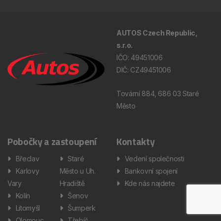
AUTOS Czech Republic,
s.r.o.
IČO: 49451006
DIČ: CZ49451006
Tovární 884, 686 03 Staré
Město
Pobočky a zastoupení
Kontakty
Břeclav
Staré
Vedení společnosti
Karlovy
Město u Uh.
Bankovní spojení
Vary
Hradiště
Kde nás najdete
Kolín
Šenov
Litomyšl
Šumperk
Olomouc
Třebíč