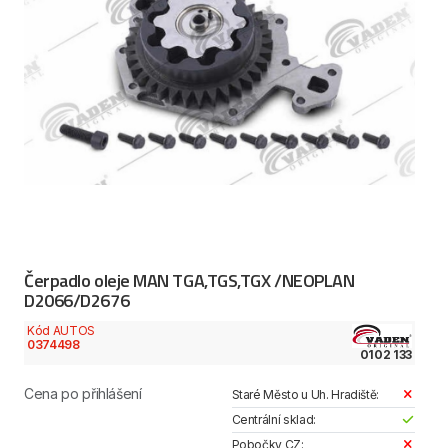
Čerpadlo oleje MAN TGA,TGS,TGX /NEOPLAN
D2066/D2676
Kód AUTOS
0374498
0102 133
Cena po přihlášení
Staré Město u Uh. Hradiště:
Centrální sklad:
Pobočky CZ: