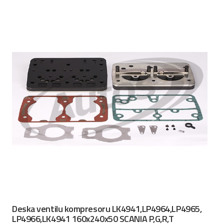
Deska ventilu kompresoru LK4941,LP4964,LP4965,
LP4966,LK4941 160x240x50 SCANIA P,G,R,T