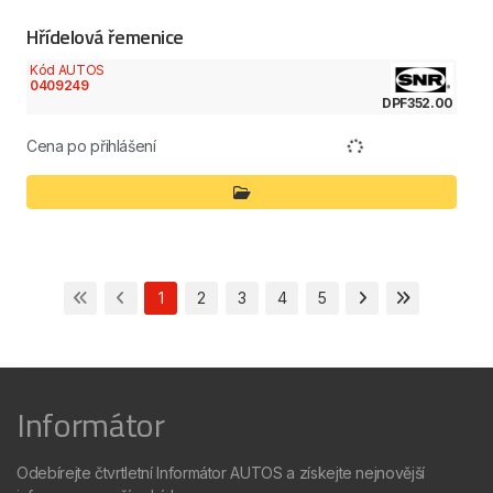
Hřídelová řemenice
Kód AUTOS
0409249
DPF352.00
Cena po přihlášení
1
2
3
4
5
Informátor
Odebírejte čtvrtletní Informátor AUTOS a získejte nejnovější