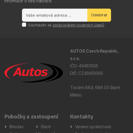
informace o naší nabídce.
Odebírat
Souhlasím se
zpracováním osobních údajů
.
AUTOS Czech Republic,
s.r.o.
IČO: 49451006
DIČ: CZ49451006
Tovární 884, 686 03 Staré
Město
Pobočky a zastoupení
Kontakty
Břeclav
Staré
Vedení společnosti