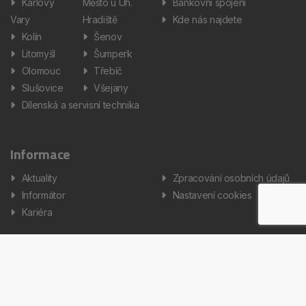
Karlovy
Město u Uh.
Bankovní spojení
Vary
Hradiště
Kde nás najdete
Kolín
Šenov
Litomyšl
Šumperk
Olomouc
Třebíč
Slušovice
Všejany
Dílenská a servisní technika
Informace
Aktuality
Zpracování osobních údajů
Informátor
Nastavení cookies
Kariéra
Copyright © 2026 AUTOS Czech Republic, s.r.o. Všechna práva
vyhrazena.
Created by Terys IT