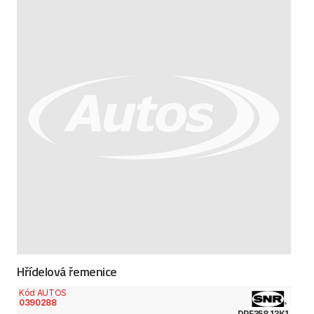
Hřídelová řemenice
Kód AUTOS
0390288
DPF358.13K1