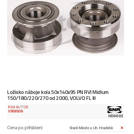
Ložisko náboje kola 50x140x95 PN RVI Midlum
150/180/220/270 od 2000, VOLVO FL III
Kód AUTOS
0168506
HDS002
Cena po přihlášení
Staré Město u Uh. Hradiště: