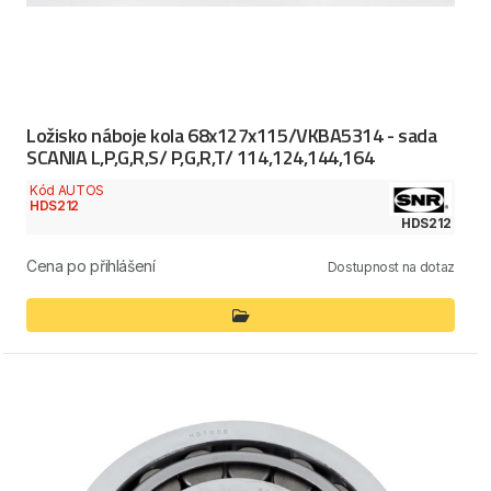
Ložisko náboje kola 68x127x115/VKBA5314 - sada
SCANIA L,P,G,R,S/ P,G,R,T/ 114,124,144,164
Kód AUTOS
HDS212
HDS212
Cena po přihlášení
Dostupnost na dotaz