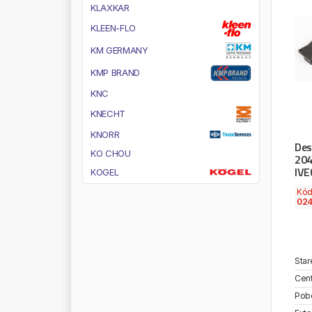
K
L
A
X
K
A
R
K
L
E
E
N
-
F
L
O
K
M
G
E
R
M
A
N
Y
K
M
P
B
R
A
N
D
K
N
C
K
N
E
C
H
T
K
N
O
R
R
Des
K
O
C
H
O
U
204
IVE
K
O
G
E
L
K
O
L
B
E
N
S
C
H
M
I
D
T
Kó
02
K
O
M
E
T
A
L
K
O
N
G
T
O
N
Y
K
O
N
G
S
B
E
R
G
Star
K
O
Y
O
L
B
Cent
K
R
A
L
Pob
K
R
I
O
S