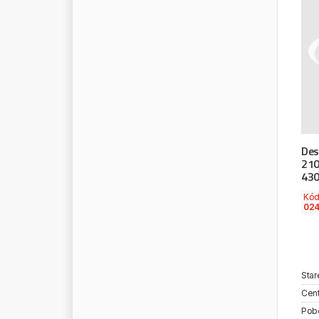
M
E
R
A
M
E
R
C
E
D
E
S
M
E
R
I
T
O
R
M
E
T
E
L
L
I
M
I
C
H
E
L
I
N
M
I
L
W
A
U
K
E
E
M
I
R
A
G
E
Des
M
I
R
A
G
L
I
O
210
M
I
T
S
U
B
I
S
H
I
430
M
O
B
I
C
O
O
L
Kó
024
M
O
B
I
L
M
O
G
U
L
M
O
L
L
E
M
O
N
A
R
K
Star
M
O
N
E
D
E
R
O
Cent
M
O
N
R
O
E
Pob