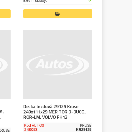
Externí sklady:
Deska brzdová 29125 Kruse
A,
249x111x29 MERITOR D-DUCO,
,
ROR-LM, VOLVO FH12
Kód AUTOS
KRUSE
248058
KR29125
KRUSE