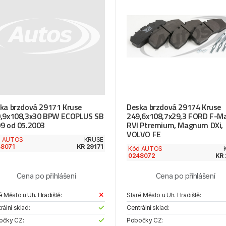
ka brzdová 29171 Kruse
Deska brzdová 29174 Kruse
,9x108,3x30 BPW ECOPLUS SB
249,6x108,7x29,3 FORD F-Ma
9 od 05.2003
RVI Ptremium, Magnum DXi,
VOLVO FE
d AUTOS
KRUSE
8071
KR 29171
Kód AUTOS
0248072
KR 
Cena po přihlášení
Cena po přihlášení
é Město u Uh. Hradiště:
Staré Město u Uh. Hradiště:
rální sklad:
Centrální sklad:
očky CZ:
Pobočky CZ: