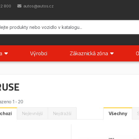
42 800
autos@autos.cz
ka
Výrobci
Zákaznická zóna
O
RUSE
zeno 1 - 20
chozí
Nejlevnější
Nejdražší
Všechny