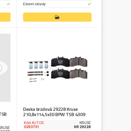
Externí sklady:
Deska brzdová 29228 Kruse
TSB
210,8x114,5x30 BPW TSB 4309
Kód AUTOS
KRUSE
0253731
KR 29228
KRUSE