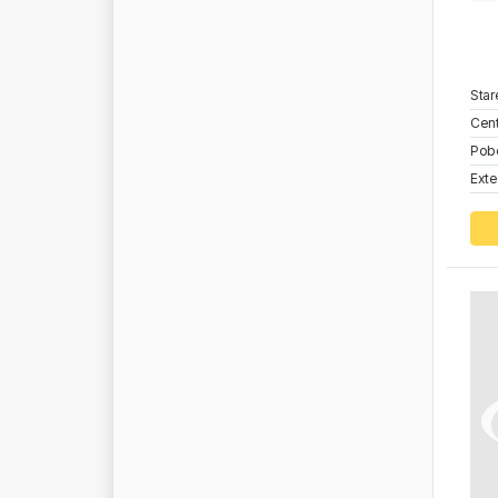
L
E
N
A
L
I
F
T
E
X
L
I
M
I
T
L
I
Q
U
I
D
P
O
W
E
R
Star
Cent
L
O
B
S
T
E
R
Pob
L
O
C
T
I
T
E
Exte
L
O
K
H
E
N
L
O
T
O
S
O
I
L
L
U
B
L
I
N
E
L
U
C
A
S
L
U
F
T
B
A
C
K
E
L
U
K
L
U
M
A
G
M
.
A
.
N
.
M
A
G
N
E
T
I
M
A
R
E
L
L
I
M
A
G
N
U
M