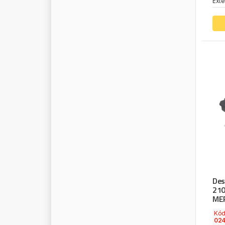
Exte
K
R
O
N
E
K
R
O
S
N
O
K
R
U
S
E
K
S
T
O
O
L
S
K
U
M
H
O
K
U
R
T
S
A
N
L
A
G
O
L
A
M
I
R
O
L
A
N
G
E
L
A
S
O
L
E
A
R
T
L
E
M
A
Des
L
E
M
F
O
R
D
E
R
210
MER
L
E
M
M
E
R
Z
L
E
M
M
E
R
Z
(
M
A
X
I
O
N
W
H
E
E
L
S
)
Kó
02