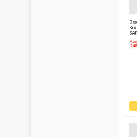
M
A
H
L
E
M
A
J
O
R
S
E
L
L
Des
M
A
N
N
Kru
SAF
M
A
N
N
F
I
L
T
E
R
M
A
N
N
O
L
Kó
248
M
A
R
I
A
C
A
V
A
L
L
O
M
A
R
S
T
R
M
A
S
T
E
R
P
O
W
E
R
M
A
T
A
D
O
R
M
A
V
E
L
M
A
Y
S
A
N
M
A
N
D
O
M
E
C
D
I
E
S
E
L
M
E
E
S
M
E
K
R
A
M
E
L
L
E