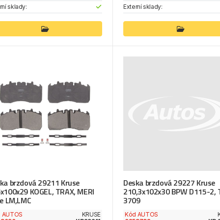
rní sklady:
Externí sklady:
ka brzdová 29211 Kruse
Deska brzdová 29227 Kruse
x100x29 KOGEL, TRAX, MERI
210,3x102x30 BPW D115-2, 
ie LM,LMC
3709
d AUTOS
KRUSE
Kód AUTOS