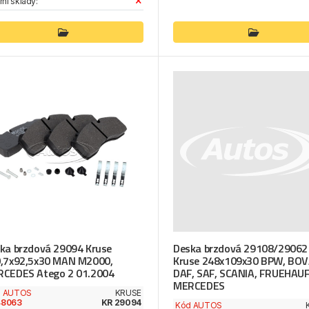
rní sklady:
ka brzdová 29094 Kruse
Deska brzdová 29108/29062
,7x92,5x30 MAN M2000,
Kruse 248x109x30 BPW, BOV
CEDES Atego 2 01.2004
DAF, SAF, SCANIA, FRUEHAUF
MERCEDES
d AUTOS
KRUSE
48063
KR 29094
Kód AUTOS