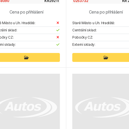
48090
KR29211
0253732
KR 
Cena po přihlášení
Cena po přihlášení
é Město u Uh. Hradiště:
Staré Město u Uh. Hradiště:
rální sklad:
Centrální sklad:
očky CZ:
Pobočky CZ:
rní sklady:
Externí sklady: