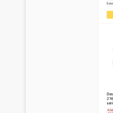
M
O
O
G
Exte
M
O
T
O
R
A
D
M
R
K
M
T
X
N
E
W
H
O
L
L
A
N
D
N
I
S
S
E
N
S
N
O
K
I
A
N
N
O
R
G
R
E
N
N
O
R
M
F
E
S
T
N
O
R
T
E
C
N
R
F
N
S
K
N
U
R
A
L
Des
O
E
G
E
R
M
A
N
Y
216
O
E
I
N
D
U
S
T
R
Y
ser
O
E
V
W
Kó