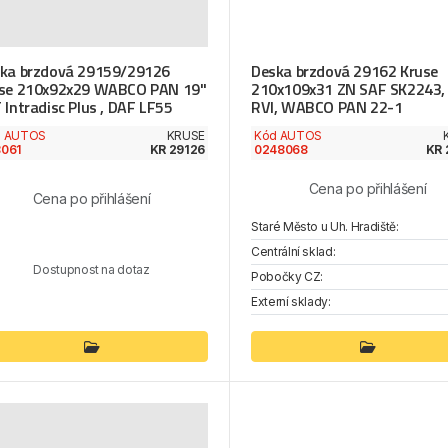
ka brzdová 29159/29126
Deska brzdová 29162 Kruse
se 210x92x29 WABCO PAN 19"
210x109x31 ZN SAF SK2243,
 Intradisc Plus , DAF LF55
RVI, WABCO PAN 22-1
d AUTOS
KRUSE
Kód AUTOS
061
KR 29126
0248068
KR 
Cena po přihlášení
Cena po přihlášení
Staré Město u Uh. Hradiště:
Centrální sklad:
Dostupnost na dotaz
Pobočky CZ:
Externí sklady: