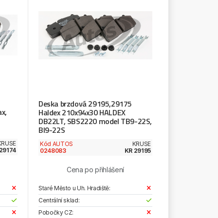
Deska brzdová 29195,29175
x,
Haldex 210x94x30 HALDEX
DB22LT, SBS2220 model TB9-22S,
BI9-22S
KRUSE
Kód AUTOS
KRUSE
29174
0248083
KR 29195
Cena po přihlášení
Staré Město u Uh. Hradiště:
Centrální sklad:
Pobočky CZ: