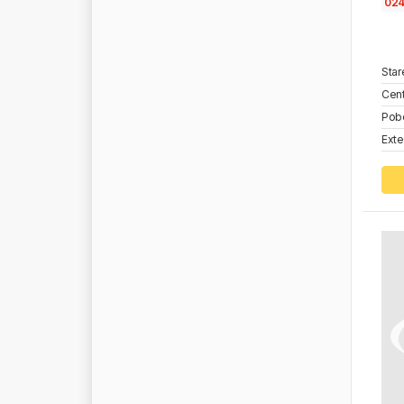
02
O
E
M
O
M
E
G
A
O
M
V
Star
O
N
R
Cent
O
N
Y
X
Pob
O
P
T
I
B
E
L
T
Exte
O
R
A
F
O
L
O
R
G
A
N
I
K
A
O
R
I
U
M
O
R
L
A
N
D
I
O
R
L
E
N
O
R
L
E
N
O
I
L
O
S
R
A
M
O
T
P
O
T
O
M
O
T
I
V
E
O
Z
K
A
P
A
C
O
L