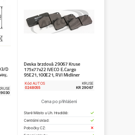
Deska brzdová 29067 Kruse
D3/D
175x77x22 IVECO E.Cargo
way,
95E21,100E21, RVI Midliner
Kód AUTOS
KRUSE
0248055
KR 29067
KRUSE
29030
Cena po přihlášení
Staré Město u Uh. Hradiště:
Centrální sklad:
Pobočky CZ: