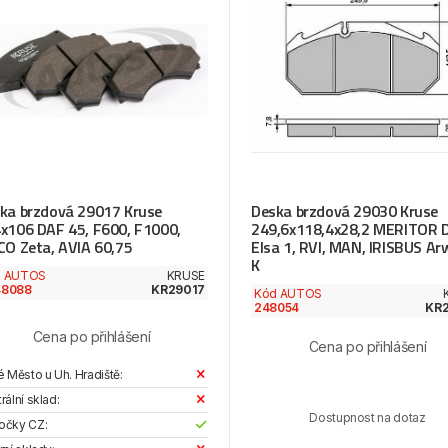
ka brzdová 29017 Kruse
Deska brzdová 29030 Kruse
x106 DAF 45, F600, F1000,
249,6x118,4x28,2 MERITOR 
CO Zeta, AVIA 60,75
Elsa 1, RVI, MAN, IRISBUS Ar
K
d AUTOS
KRUSE
48088
KR29017
Kód AUTOS
248054
KR
Cena po přihlášení
Cena po přihlášení
é Město u Uh. Hradiště:
rální sklad:
Dostupnost na dotaz
očky CZ: