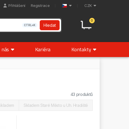
Přihlášení
Registrace
CZK
0
Hledat
CTRL+K
 nás
Kariéra
Kontakty
43 produktů
Skladem
Skladem Staré Město u Uh. Hradiště