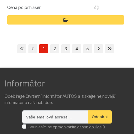
Cena po přihlášení
1
2
3
4
5
Informátor
Odebírejte čtvrtletní Informátor AUTOS a získejte nejnovější
informace o naší nabídce.
Odebírat
Souhlasím se
zpracováním osobních údajů
.