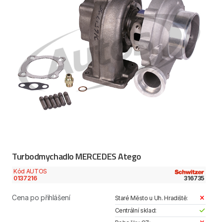
Turbodmychadlo MERCEDES Atego
Kód AUTOS
0137216
316735
Cena po přihlášení
Staré Město u Uh. Hradiště:
Centrální sklad: