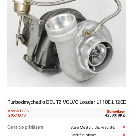
Turbodmychadlo DEUTZ VOLVO Loader L110E,L120E
Kód AUTOS
20571676
4259318KZ
Cena po přihlášení
Staré Město u Uh. Hradiště:
Centrální sklad: