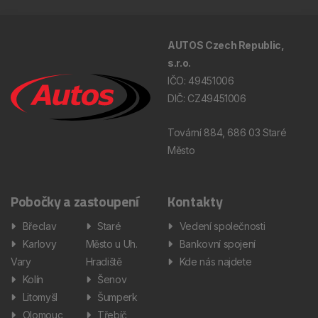
AUTOS Czech Republic,
s.r.o.
IČO: 49451006
DIČ: CZ49451006
Tovární 884, 686 03 Staré
Město
Pobočky a zastoupení
Kontakty
Břeclav
Staré
Vedení společnosti
Karlovy
Město u Uh.
Bankovní spojení
Vary
Hradiště
Kde nás najdete
Kolín
Šenov
Litomyšl
Šumperk
Olomouc
Třebíč