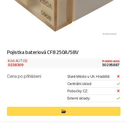
Pojistka bateriová CF8 250A/58V
Kód AUTOS
0238309
50295887
Cena po přihlášení
Staré Město u Uh. Hradiště:
Centrální sklad:
Pobočky CZ:
Externí sklady: