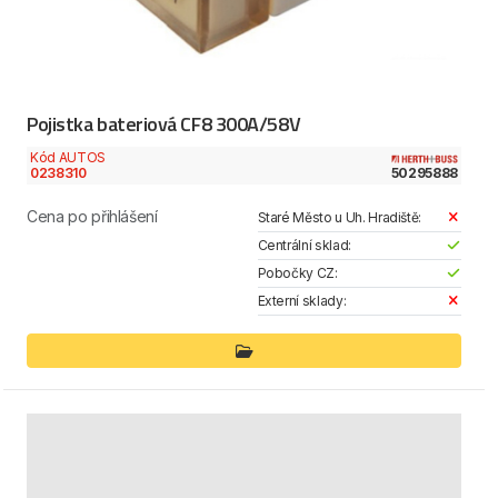
Pojistka bateriová CF8 300A/58V
Kód AUTOS
0238310
50295888
Cena po přihlášení
Staré Město u Uh. Hradiště:
Centrální sklad:
Pobočky CZ:
Externí sklady: