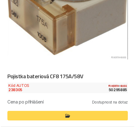
Pojistka bateriová CF8 175A/58V
Kód AUTOS
238305
50295885
Cena po přihlášení
Dostupnost na dotaz