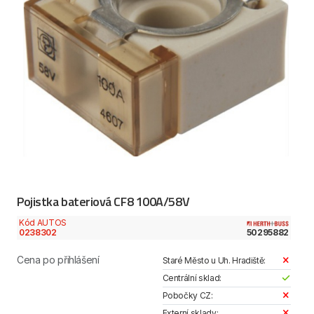
Pojistka bateriová CF8 100A/58V
Kód AUTOS
0238302
50295882
Cena po přihlášení
Staré Město u Uh. Hradiště:
Centrální sklad:
Pobočky CZ:
Externí sklady: