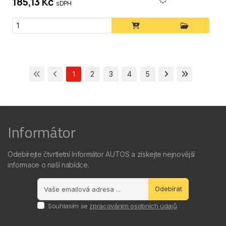
185,13 Kč
s DPH
1
2
3
4
5
Informátor
Odebírejte čtvrtletní Informátor AUTOS a získejte nejnovější
informace o naší nabídce.
Odebírat
Souhlasím se
zpracováním osobních údajů
.