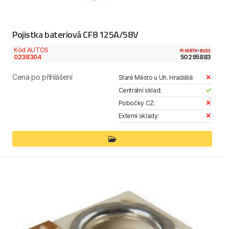
Pojistka bateriová CF8 125A/58V
Kód AUTOS
0238304
50295883
Cena po přihlášení
Staré Město u Uh. Hradiště:
Centrální sklad:
Pobočky CZ:
Externí sklady: