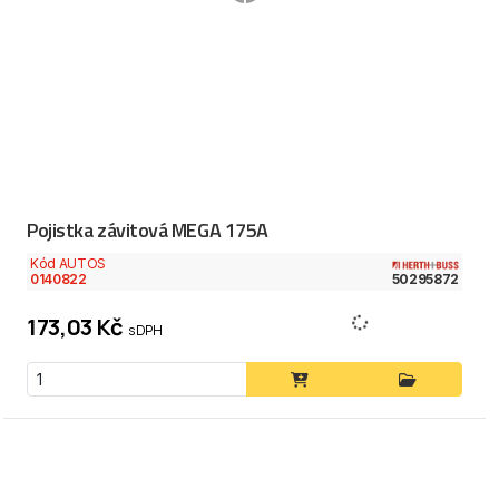
Pojistka závitová MEGA 175A
Kód AUTOS
0140822
50295872
173,03 Kč
s DPH