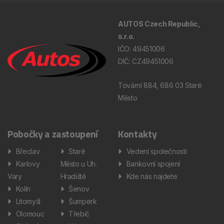
AUTOS Czech Republic,
s.r.o.
IČO: 49451006
DIČ: CZ49451006
Tovární 884, 686 03 Staré
Město
Pobočky a zastoupení
Kontakty
Břeclav
Staré
Vedení společnosti
Karlovy
Město u Uh.
Bankovní spojení
Vary
Hradiště
Kde nás najdete
Kolín
Šenov
Litomyšl
Šumperk
Olomouc
Třebíč