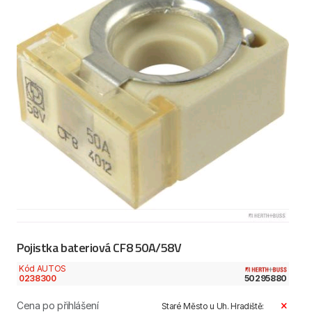
Pojistka bateriová CF8 50A/58V
Kód AUTOS
0238300
50295880
Cena po přihlášení
Staré Město u Uh. Hradiště: