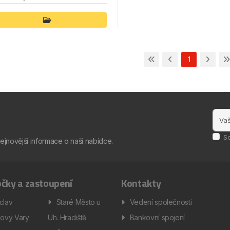
1
S
nejnovější informace o naší nabídce.
čky a zastoupení
Kontakty
clav
Staré Město u
Vedení společnosti
lovy Vary
Uh. Hradiště
Bankovní spojení