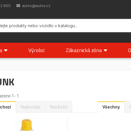
42 800
autos@autos.cz
ka
Výrobci
Zákaznická zóna
O
UNK
zeno 1 - 1
chozí
Nejlevnější
Nejdražší
Všechny