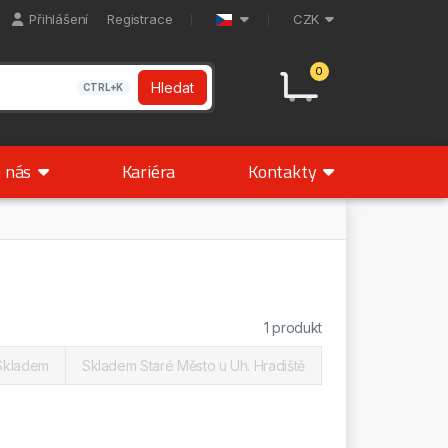
Přihlášení
Registrace
CZK
0
Hledat
CTRL+K
 nás
Kariéra
Kontakty
1 produkt
Skladem
Skladem Staré Město u Uh. Hradiště