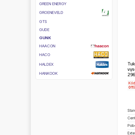
G
R
E
E
N
E
N
E
R
G
Y
G
R
O
E
N
E
V
E
L
D
G
T
S
G
U
D
E
G
U
N
K
H
A
A
C
O
N
H
A
C
O
Tuk
H
A
L
D
E
X
vys
H
A
N
K
O
O
K
29
H
A
N
L
I
N
Kó
011
H
A
N
S
W
E
R
K
H
A
R
D
T
R
U
C
K
H
A
U
G
Star
H
A
Z
E
T
Cent
H
C
-
C
A
R
G
O
Pob
H
E
A
T
A
L
Exte