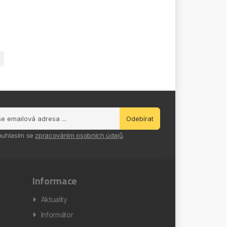
Odebírat
ouhlasím se
zpracováním osobních údajů
.
Informace
Aktuality
Informátor