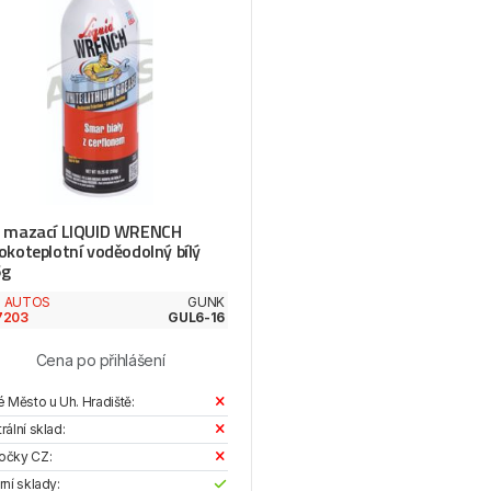
 mazací LIQUID WRENCH
okoteplotní voděodolný bílý
6g
d AUTOS
GUNK
7203
GUL6-16
Cena po přihlášení
é Město u Uh. Hradiště:
rální sklad:
očky CZ:
rní sklady: