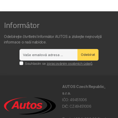
Informátor
Odebírejte čtvrtletní Informátor AUTOS a získejte nejnovější
informace o naší nabídce.
Odebírat
Souhlasím se
zpracováním osobních údajů
.
AUTOS Czech Republic,
s.r.o.
IČO: 49451006
DIČ: CZ49451006