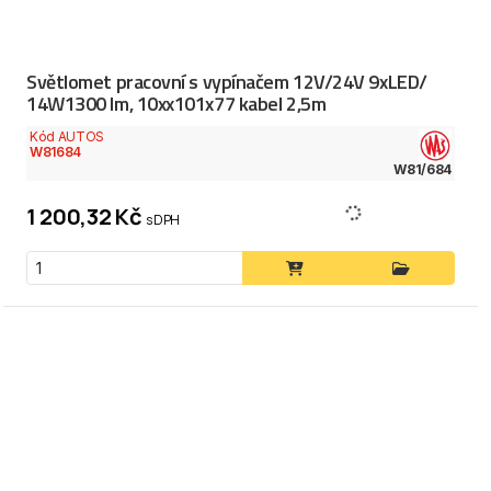
Světlomet pracovní s vypínačem 12V/24V 9xLED/
14W1300 lm, 10xx101x77 kabel 2,5m
Kód AUTOS
W81684
W81/684
1 200,32 Kč
s DPH