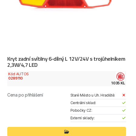
Kryt zadní svítilny 6-dílný L 12V/24V s trojúhelníkem
2,3W/4,7 LED
Kód AUTOS
0289110
1035 KL
Cena po přihlášení
Staré Město u Uh. Hradiště:
Centrální sklad:
Pobočky CZ:
Externí sklady: