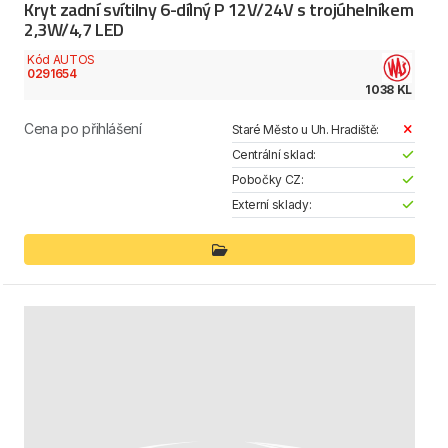
Kryt zadní svítilny 6-dílný P 12V/24V s trojúhelníkem
2,3W/4,7 LED
Kód AUTOS
0291654
1038 KL
Cena po přihlášení
Staré Město u Uh. Hradiště:
Centrální sklad:
Pobočky CZ:
Externí sklady: