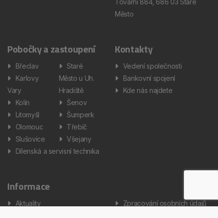
Tovární 884, 686 03 Staré
Město
Pobočky a zastoupení
Kontakty
Břeclav
Staré
Vedení společnosti
Karlovy
Město u Uh.
Bankovní spojení
Vary
Hradiště
Kde nás najdete
Kolín
Šenov
Litomyšl
Šumperk
Olomouc
Třebíč
Slušovice
Všejany
Dílenská a servisní technika
Informace
Aktuality
Zpracování osobních údajů
Informátor
Nastavení cookies