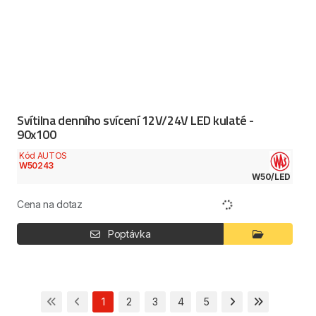
Svítilna denního svícení 12V/24V LED kulaté -
90x100
Kód AUTOS
W50243
W50/LED
Cena na dotaz
Poptávka
1
2
3
4
5