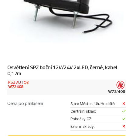
Osvětlení SPZ boční 12V/24V 2xLED, černé, kabel
0,17m
Kód AUTOS
W72408
W72/408
Cena po přihlášení
Staré Město u Uh. Hradiště:
Centrální sklad:
Pobočky CZ:
Externí sklady: