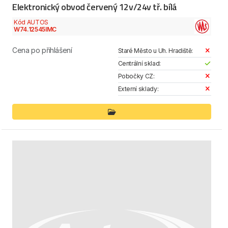
Elektronický obvod červený 12v/24v tř. bílá
Kód AUTOS
W74.12545IMC
Cena po přihlášení
Staré Město u Uh. Hradiště:
Centrální sklad:
Pobočky CZ:
Externí sklady: